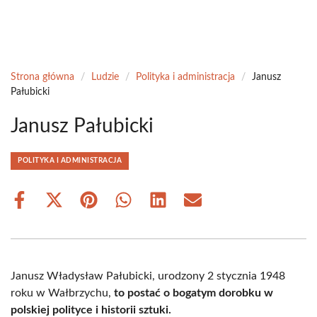
Strona główna
/
Ludzie
/
Polityka i administracja
/
Janusz
Pałubicki
Janusz Pałubicki
POLITYKA I ADMINISTRACJA
Share
Share
Share
Share
Share
Share
on
on
on
on
on
on
Facebook
X
Pinterest
WhatsApp
LinkedIn
Email
(Twitter)
Janusz Władysław Pałubicki, urodzony 2 stycznia 1948
roku w Wałbrzychu,
to postać o bogatym dorobku w
polskiej polityce i historii sztuki.