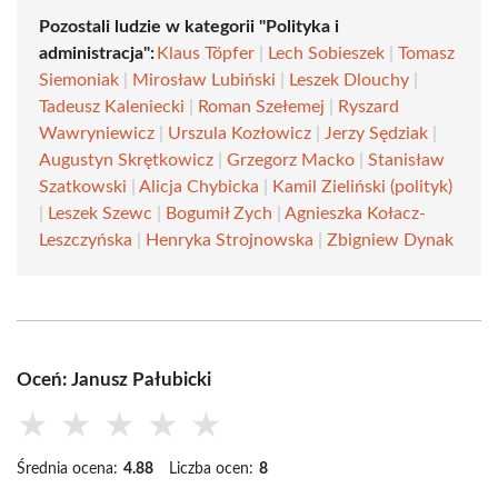
Pozostali ludzie w kategorii "Polityka i
administracja":
Klaus Töpfer
|
Lech Sobieszek
|
Tomasz
Siemoniak
|
Mirosław Lubiński
|
Leszek Dlouchy
|
Tadeusz Kaleniecki
|
Roman Szełemej
|
Ryszard
Wawryniewicz
|
Urszula Kozłowicz
|
Jerzy Sędziak
|
Augustyn Skrętkowicz
|
Grzegorz Macko
|
Stanisław
Szatkowski
|
Alicja Chybicka
|
Kamil Zieliński (polityk)
|
Leszek Szewc
|
Bogumił Zych
|
Agnieszka Kołacz-
Leszczyńska
|
Henryka Strojnowska
|
Zbigniew Dynak
Oceń: Janusz Pałubicki
★
★
★
★
★
Średnia ocena:
4.88
Liczba ocen:
8