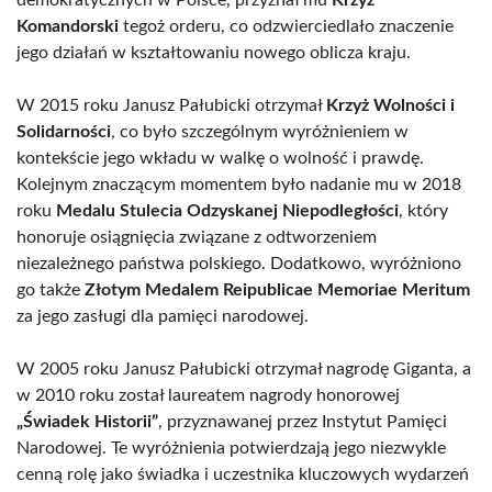
demokratycznych w Polsce, przyznał mu
Krzyż
Komandorski
tegoż orderu, co odzwierciedlało znaczenie
jego działań w kształtowaniu nowego oblicza kraju.
W 2015 roku Janusz Pałubicki otrzymał
Krzyż Wolności i
Solidarności
, co było szczególnym wyróżnieniem w
kontekście jego wkładu w walkę o wolność i prawdę.
Kolejnym znaczącym momentem było nadanie mu w 2018
roku
Medalu Stulecia Odzyskanej Niepodległości
, który
honoruje osiągnięcia związane z odtworzeniem
niezależnego państwa polskiego. Dodatkowo, wyróżniono
go także
Złotym Medalem Reipublicae Memoriae Meritum
za jego zasługi dla pamięci narodowej.
W 2005 roku Janusz Pałubicki otrzymał nagrodę Giganta, a
w 2010 roku został laureatem nagrody honorowej
„Świadek Historii”
, przyznawanej przez Instytut Pamięci
Narodowej. Te wyróżnienia potwierdzają jego niezwykle
cenną rolę jako świadka i uczestnika kluczowych wydarzeń