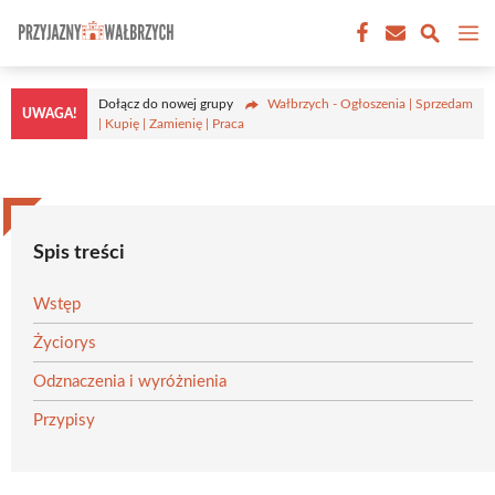
Przejdź
M
do
treści
Dołącz do nowej grupy
Wałbrzych - Ogłoszenia | Sprzedam
UWAGA!
| Kupię | Zamienię | Praca
Spis treści
Wstęp
Życiorys
Odznaczenia i wyróżnienia
Przypisy