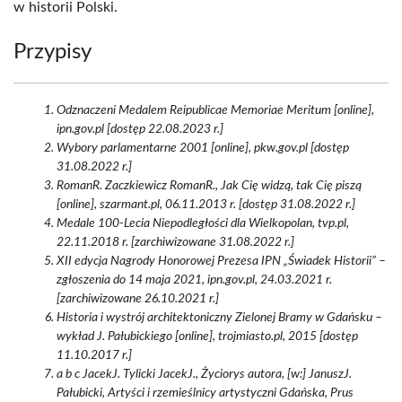
w historii Polski.
Przypisy
Odznaczeni Medalem Reipublicae Memoriae Meritum [online],
ipn.gov.pl [dostęp 22.08.2023 r.]
Wybory parlamentarne 2001 [online], pkw.gov.pl [dostęp
31.08.2022 r.]
RomanR. Zaczkiewicz RomanR., Jak Cię widzą, tak Cię piszą
[online], szarmant.pl, 06.11.2013 r. [dostęp 31.08.2022 r.]
Medale 100-Lecia Niepodległości dla Wielkopolan, tvp.pl,
22.11.2018 r. [zarchiwizowane 31.08.2022 r.]
XII edycja Nagrody Honorowej Prezesa IPN „Świadek Historii” –
zgłoszenia do 14 maja 2021, ipn.gov.pl, 24.03.2021 r.
[zarchiwizowane 26.10.2021 r.]
Historia i wystrój architektoniczny Zielonej Bramy w Gdańsku –
wykład J. Pałubickiego [online], trojmiasto.pl, 2015 [dostęp
11.10.2017 r.]
a b c JacekJ. Tylicki JacekJ., Życiorys autora, [w:] JanuszJ.
Pałubicki, Artyści i rzemieślnicy artystyczni Gdańska, Prus