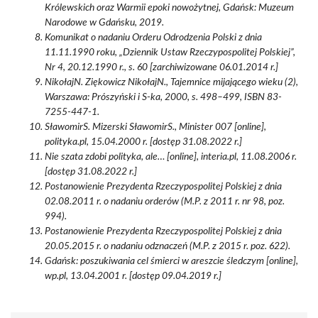
Królewskich oraz Warmii epoki nowożytnej, Gdańsk: Muzeum
Narodowe w Gdańsku, 2019.
Komunikat o nadaniu Orderu Odrodzenia Polski z dnia
11.11.1990 roku, „Dziennik Ustaw Rzeczypospolitej Polskiej”,
Nr 4, 20.12.1990 r., s. 60 [zarchiwizowane 06.01.2014 r.]
NikołajN. Ziękowicz NikołajN., Tajemnice mijającego wieku (2),
Warszawa: Prószyński i S-ka, 2000, s. 498–499, ISBN 83-
7255-447-1.
SławomirS. Mizerski SławomirS., Minister 007 [online],
polityka.pl, 15.04.2000 r. [dostęp 31.08.2022 r.]
Nie szata zdobi polityka, ale… [online], interia.pl, 11.08.2006 r.
[dostęp 31.08.2022 r.]
Postanowienie Prezydenta Rzeczypospolitej Polskiej z dnia
02.08.2011 r. o nadaniu orderów (M.P. z 2011 r. nr 98, poz.
994).
Postanowienie Prezydenta Rzeczypospolitej Polskiej z dnia
20.05.2015 r. o nadaniu odznaczeń (M.P. z 2015 r. poz. 622).
Gdańsk: poszukiwania cel śmierci w areszcie śledczym [online],
wp.pl, 13.04.2001 r. [dostęp 09.04.2019 r.]