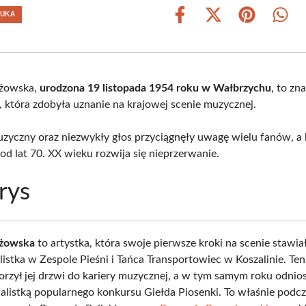
TUKA
Share
Share
Share
Shar
on
on
on
on
Facebook
X
Pinterest
What
(Twitter)
iżowska,
urodzona 19 listopada 1954 roku w Wałbrzychu
, to zn
, która zdobyła uznanie na krajowej scenie muzycznej.
muzyczny oraz niezwykły głos przyciągnęły uwagę wielu fanów, a 
od lat 70. XX wieku rozwija się nieprzerwanie.
rys
iżowska
to artystka, która swoje pierwsze kroki na scenie stawi
listka w Zespole Pieśni i Tańca Transportowiec w Koszalinie. Te
rzył jej drzwi do kariery muzycznej, a w tym samym roku odnios
inalistką popularnego konkursu Giełda Piosenki. To właśnie podc