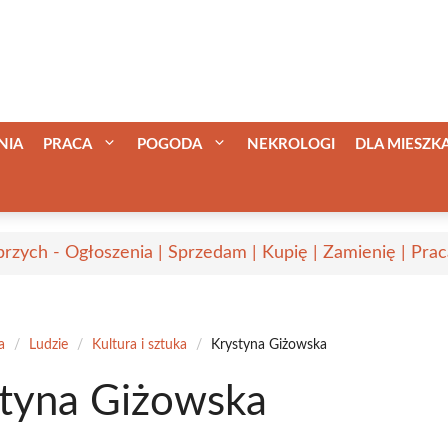
NIA
PRACA
POGODA
NEKROLOGI
DLA MIESZ
rzych - Ogłoszenia | Sprzedam | Kupię | Zamienię | Prac
a
/
Ludzie
/
Kultura i sztuka
/
Krystyna Giżowska
tyna Giżowska