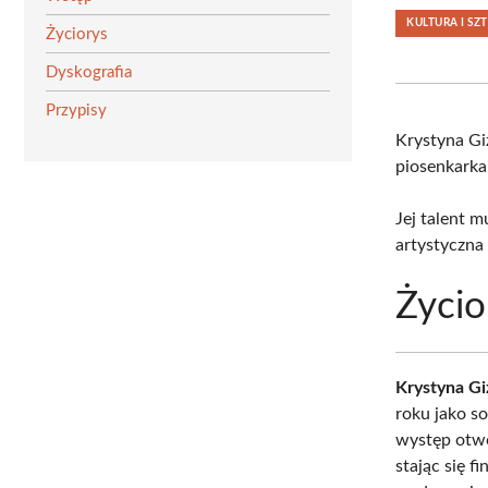
KULTURA I SZ
Życiorys
Dyskografia
Przypisy
Krystyna G
piosenkarka
Jej talent 
artystyczna 
Życio
Krystyna G
roku jako so
występ otwo
stając się f