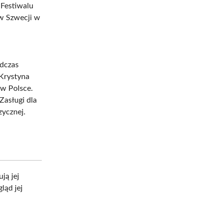
 Festiwalu
 w Szwecji w
odczas
 Krystyna
 w Polsce.
Zasługi dla
zycznej.
ją jej
ląd jej