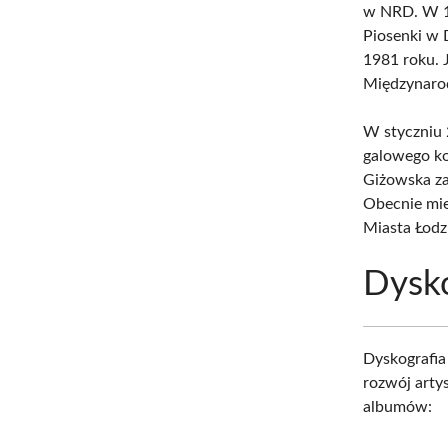
w NRD. W 19
Piosenki w 
1981 roku. 
Międzynaro
W styczniu 
galowego ko
Giżowska za
Obecnie mie
Miasta Łodzi
Dysko
Dyskografia
rozwój arty
albumów: