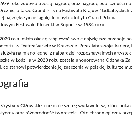
79 roku zdobyła trzecią nagrodę oraz nagrodę publiczności na
Dreźnie, a także Grand Prix na Festiwalu Krajów Nadbałtyckich
Jej największym osiągnięciem była zdobyta Grand Prix na
dowym Festiwalu Piosenki w Sopocie w 1984 roku.
2020 roku miała okazję zaśpiewać swoje największe przeboje p
ncertu w Teatrze Variete w Krakowie. Przez lata swojej kariery,
służyła na miano jednej z najbardziej rozpoznawalnych artystek
szka w Łodzi, a w 2023 roku została uhonorowana Odznaką Za 
, co stanowi potwierdzenie jej znaczenia w polskiej kulturze mu
grafia
 Krystyny Giżowskiej obejmuje szereg wydawnictw, które pokazu
styczny oraz różnorodność twórczości. Oto chronologiczny przeg