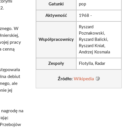
którymi
Gatunki
pop
2.
Aktywność
1968 -
Ryszard
cznego. W
Poznakowski,
nierskiej,
Współpracownicy
Ryszard Balicki,
wojej pracy
Ryszard Kniat,
ła cenną
Andrzej Kosmala
Zespoły
Flotylla, Radar
występowała
lna debiut
Źródło:
Wikipedia
nego, ale
ie jej
 nagrodę na
wając
u Przebojów