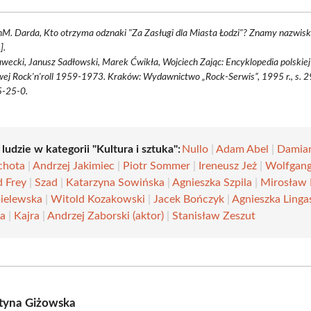
M. Darda, Kto otrzyma odznaki "Za Zasługi dla Miasta Łodzi"? Znamy nazwis
].
wecki, Janusz Sadłowski, Marek Ćwikła, Wojciech Zając: Encyklopedia polskie
ej Rock'n'roll 1959-1973. Kraków: Wydawnictwo „Rock-Serwis”, 1995 r., s. 2
-25-0.
 ludzie w kategorii "Kultura i sztuka":
Nullo
|
Adam Abel
|
Damia
ichota
|
Andrzej Jakimiec
|
Piotr Sommer
|
Ireneusz Jeż
|
Wolfgang
 Frey
|
Szad
|
Katarzyna Sowińska
|
Agnieszka Szpila
|
Mirosław 
ielewska
|
Witold Kozakowski
|
Jacek Bończyk
|
Agnieszka Linga
ka
|
Kajra
|
Andrzej Zaborski (aktor)
|
Stanisław Zeszut
tyna Giżowska