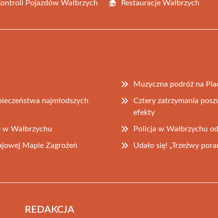
Kontroli Pojazdów Wałbrzych
Restauracje Wałbrzych
Muzyczna podróż na Pla
zpieczeństwa najmłodszych
Cztery zatrzymania posz
efekty
we w Wałbrzychu
Policja w Wałbrzychu o
rajowej Mapie Zagrożeń
Udało się! „Trzeźwy por
REDAKCJA