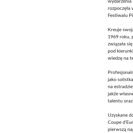
wydarzenia 
rozpoczęła 
Festiwalu P
Kreuje swoj
1969 roku, 
związała się
pod kierunk
wiedzę na te
Profesjonaln
jako solist
na estradzi
jakże własn
talentu ora
Uzyskane do
Coupe d’Eur
pierwszą na