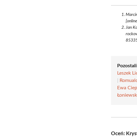
Marcin
[online
Jan Ka
rockow
85335
Pozostali
Leszek L
|
Romuald
Ewa Ciep
Łoniews
Oceń: Krys