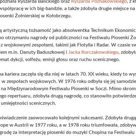
poznała Ryszarda Balickiego oraz
Ryszarda Poznakowskiego
, z 
współpracę w ich big-bandzie, a także zdobyła drugie miejsce na 
iosenki Żołnierskiej w Kołobrzegu.
ą artystyczną tożsamość jako absolwentka Technikum Ekonomi
po otrzymaniu nagrody od publiczności na Festiwalu Piosenki Żoł
 z wojskowymi zespołami, takimi jak Flotylla i Radar. W czasie s
iem m.in. Danuty Baduszkowej i
Jacka Korczakowskiego
, zdoby
mat dykcji, solfeżu, emisji głosu oraz ruchu scenicznego.
a kariera zaczęła się dla niej w latach 70. XX wieku, kiedy to 
ka w zespołach wojskowych. W 1976 roku odbyła się jej samodzie
e na Międzynarodowym Festiwalu Piosenki w Soczi. Mimo skrom
ego repertuaru, zdobyła drugą nagrodę, co stanowiło potwierdzen
z umiejętności scenicznych.
świadczenie zaowocowało kolejnymi sukcesami. Zdobyła drugą
ope w Austrii w 1977 roku, a w 1978 roku triumfowała, zdoby
grodę za interpretację piosenki do muzyki Chopina na Festiwal