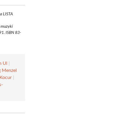
ka LISTA
j muzyki
91. ISBN 83-
n Ul
|
 Menzel
Kocur
|
s-