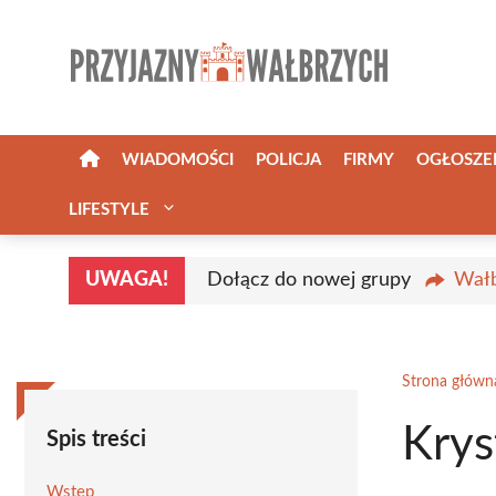
Przejdź
do
treści
WIADOMOŚCI
POLICJA
FIRMY
OGŁOSZE
LIFESTYLE
UWAGA!
Dołącz do nowej grupy
Wałb
Strona główn
Krys
Spis treści
Wstęp