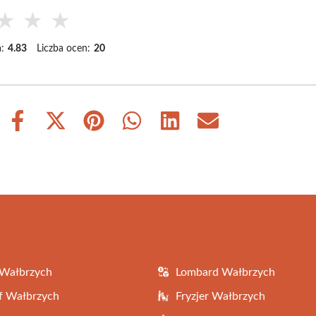
★
★
★
:
4.83
Liczba ocen:
20
Share
Share
Share
Share
Share
Share
on
on
on
on
on
on
Facebook
X
Pinterest
WhatsApp
LinkedIn
Email
(Twitter)
 Wałbrzych
Lombard Wałbrzych
f Wałbrzych
Fryzjer Wałbrzych