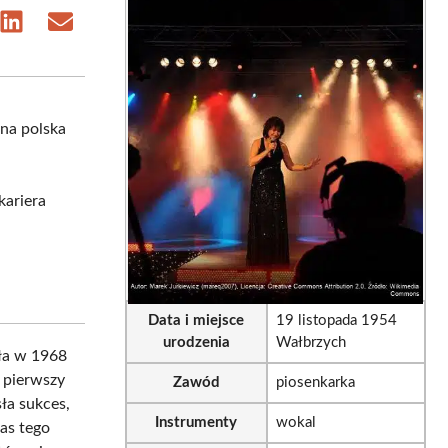
e
Share
Share
on
on
sApp
LinkedIn
Email
ana polska
kariera
Data i miejsce
19 listopada 1954
urodzenia
Wałbrzych
ała w 1968
n pierwszy
Zawód
piosenkarka
ła sukces,
Instrumenty
wokal
zas tego