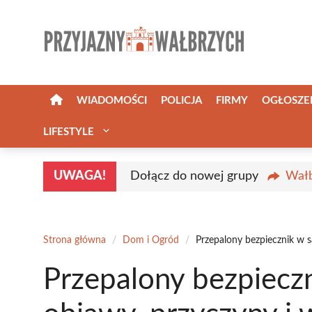
Przejdź
do
treści
WIADOMOŚCI
POLICJA
FIRMY
OGŁOSZE
LIFESTYLE
UWAGA!
Dołącz do nowej grupy
Wałb
Strona główna
/
Dom i Ogród
/
Przepalony bezpiecznik w 
Przepalony bezpiecz