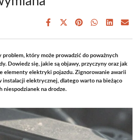
 wymiana
Share
Share
Share
Share
Share
Share
on
on
on
on
on
on
Facebook
X
Pinterest
WhatsApp
LinkedIn
Email
(Twitter)
ty problem, który może prowadzić do poważnych
y. Dowiedz się, jakie są objawy, przyczyny oraz jak
e elementy elektryki pojazdu. Zignorowanie awarii
nstalacji elektrycznej, dlatego warto na bieżąco
h niespodzianek na drodze.