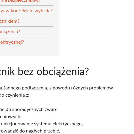
ania bezpieczników?
ków w kontekście wybicia?
cznikiem?
bciążenia?
lektrycznej?
nik bez obciążenia?
ma żadnego podłączenia, z powodu różnych problemów
o czynienia z:
ić do sporadycznych zwarć,
zeniowych,
e funkcjonowanie systemu elektrycznego,
owadzić do nagłych przebić,