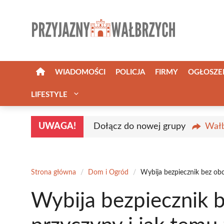
Przejdź
do
treści
WIADOMOŚCI
POLICJA
FIRMY
OGŁOSZE
LIFESTYLE
UWAGA!
Dołącz do nowej grupy
Wałb
Strona główna
/
Dom i Ogród
/
Wybija bezpiecznik bez obc
Wybija bezpiecznik b