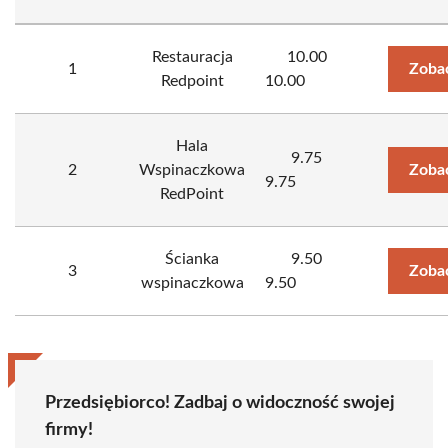
Restauracja
10.00
1
Zoba
Redpoint
10.00
Hala
9.75
2
Wspinaczkowa
Zoba
9.75
RedPoint
Ścianka
9.50
3
Zoba
wspinaczkowa
9.50
Przedsiębiorco! Zadbaj o widoczność swojej
firmy!