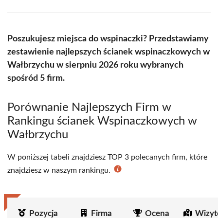
Facebook
X
Pinterest
WhatsApp
LinkedIn
Email
(Twitter)
Poszukujesz miejsca do wspinaczki? Przedstawiamy
zestawienie najlepszych ścianek wspinaczkowych w
Wałbrzychu w sierpniu 2026 roku wybranych
spośród 5 firm.
Porównanie Najlepszych Firm w
Rankingu ścianek Wspinaczkowych w
Wałbrzychu
W poniższej tabeli znajdziesz TOP 3 polecanych firm, które
znajdziesz w naszym rankingu.
Pozycja
Firma
Ocena
Wizyt