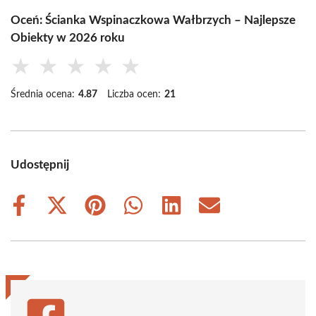
Oceń: Ścianka Wspinaczkowa Wałbrzych – Najlepsze
Obiekty w 2026 roku
★
★
★
★
★
Średnia ocena:
4.87
Liczba ocen:
21
Udostępnij
Share
Share
Share
Share
Share
Share
on
on
on
on
on
on
Facebook
X
Pinterest
WhatsApp
LinkedIn
Email
(Twitter)