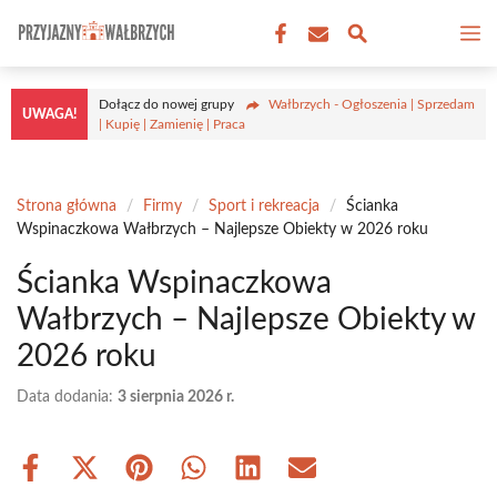
Przejdź
M
do
treści
Dołącz do nowej grupy
Wałbrzych - Ogłoszenia | Sprzedam
UWAGA!
| Kupię | Zamienię | Praca
Strona główna
/
Firmy
/
Sport i rekreacja
/
Ścianka
Wspinaczkowa Wałbrzych – Najlepsze Obiekty w 2026 roku
Ścianka Wspinaczkowa
Wałbrzych – Najlepsze Obiekty w
2026 roku
Data dodania:
3 sierpnia 2026 r.
Share
Share
Share
Share
Share
Share
on
on
on
on
on
on