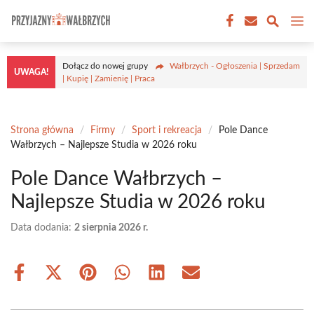
Przejdź
M
do
treści
Dołącz do nowej grupy
Wałbrzych - Ogłoszenia | Sprzedam
UWAGA!
| Kupię | Zamienię | Praca
Strona główna
/
Firmy
/
Sport i rekreacja
/
Pole Dance
Wałbrzych – Najlepsze Studia w 2026 roku
Pole Dance Wałbrzych –
Najlepsze Studia w 2026 roku
Data dodania:
2 sierpnia 2026 r.
Share
Share
Share
Share
Share
Share
on
on
on
on
on
on
Facebook
X
Pinterest
WhatsApp
LinkedIn
Email
(Twitter)