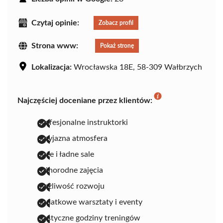
Czytaj opinie:
Zobacz profil
Strona www:
Pokaż stronę
Lokalizacja:
Wrocławska 18E, 58-309 Wałbrzych
Najczęściej doceniane przez klientów:
profesjonalne instruktorki
przyjazna atmosfera
duże i ładne sale
różnorodne zajęcia
możliwość rozwoju
dodatkowe warsztaty i eventy
elastyczne godziny treningów