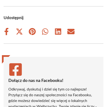
Udostępnij
Share
Share
Share
Share
Share
Share
on
on
on
on
on
on
Facebook
X
Pinterest
WhatsApp
LinkedIn
Email
(Twitter)
Dołącz do nas na Facebooku!
Odkrywaj, dyskutuj i dziel się tym co najlepsze!
Przyłącz się do naszej społeczności na Facebooku,
gdzie możesz dowiedzieć się więcej o lokalnych
wydarzeniach w Wałbrzychu. Twoje zdanie się liczy -