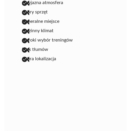
przyjazna atmosfera
dobry sprzęt
kameralne miejsce
rodzinny klimat
szeroki wybór treningów
brak tłumów
dobra lokalizacja