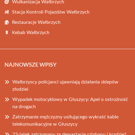
Wulkanizacja Wałbrzych
Stacja Kontroli Pojazdów Wałbrzych
Restauracje Wałbrzych
Kebab Wałbrzych
NAJNOWSZE WPISY
Wałbrzyscy policjanci ujawniają działania sklepów
złodziei
Wypadek motocyklowy w Głuszycy: Apel o ostrożność
na drogach
Zatrzymanie mężczyzny usiłującego wykraść kable
telekomunikacyjne w Głuszycy
23-latek zatrzymany za dewastację szlabanu i kradzież