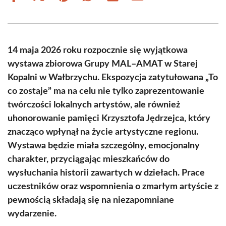
on
on
on
on
on
on
Facebook
X
Pinterest
WhatsApp
LinkedIn
Email
(Twitter)
14 maja 2026 roku rozpocznie się wyjątkowa
wystawa zbiorowa Grupy MAL–AMAT w Starej
Kopalni w Wałbrzychu. Ekspozycja zatytułowana „To
co zostaje” ma na celu nie tylko zaprezentowanie
twórczości lokalnych artystów, ale również
uhonorowanie pamięci Krzysztofa Jędrzejca, który
znacząco wpłynął na życie artystyczne regionu.
Wystawa będzie miała szczególny, emocjonalny
charakter, przyciągając mieszkańców do
wysłuchania historii zawartych w dziełach. Prace
uczestników oraz wspomnienia o zmarłym artyście z
pewnością składają się na niezapomniane
wydarzenie.