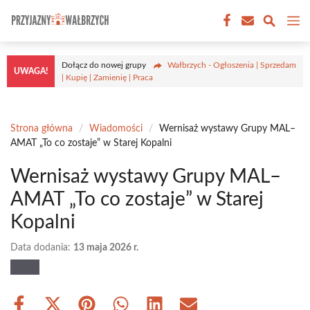
Przejdź
M
do
treści
Dołącz do nowej grupy
Wałbrzych - Ogłoszenia | Sprzedam
UWAGA!
| Kupię | Zamienię | Praca
Strona główna
/
Wiadomości
/
Wernisaż wystawy Grupy MAL–
AMAT „To co zostaje” w Starej Kopalni
Wernisaż wystawy Grupy MAL–
AMAT „To co zostaje” w Starej
Kopalni
Data dodania:
13 maja 2026 r.
Share
Share
Share
Share
Share
Share