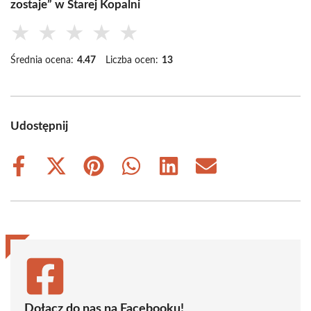
zostaje” w Starej Kopalni
★
★
★
★
★
Średnia ocena:
4.47
Liczba ocen:
13
Udostępnij
Share
Share
Share
Share
Share
Share
on
on
on
on
on
on
Facebook
X
Pinterest
WhatsApp
LinkedIn
Email
(Twitter)
Dołącz do nas na Facebooku!