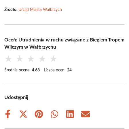
Źródło:
Urząd Miasta Wałbrzych
Oceń: Utrudnienia w ruchu związane z Biegiem Tropem
Wilczym w Wałbrzychu
★
★
★
★
★
Średnia ocena:
4.68
Liczba ocen:
24
Udostępnij
Share
Share
Share
Share
Share
Share
on
on
on
on
on
on
Facebook
X
Pinterest
WhatsApp
LinkedIn
Email