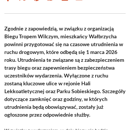
on
on
on
on
on
on
Facebook
X
Pinterest
WhatsApp
LinkedIn
Email
(Twitter)
Zgodnie z zapowiedzią, w związku z organizacją
Biegu Tropem Wilczym, mieszkańcy Wałbrzycha
powinni przygotować się na czasowe utrudnienia w
ruchu drogowym, które odbędą się 1 marca 2026
roku. Utrudnienia te związane są z zabezpieczeniem
trasy biegu oraz zapewnieniem bezpieczeństwa
uczestników wydarzenia. Wyłączone z ruchu
zostaną kluczowe ulice w rejonie Hali
Lekkoatletycznej oraz Parku Sobieskiego. Szczegóły
dotyczące zamknięć oraz godziny, w których
utrudnienia będą obowiązywać, zostały już
ogłoszone przez odpowiednie służby.