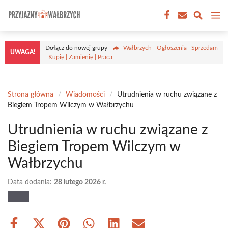
Przejdź
M
do
treści
Dołącz do nowej grupy
Wałbrzych - Ogłoszenia | Sprzedam
UWAGA!
| Kupię | Zamienię | Praca
Strona główna
/
Wiadomości
/
Utrudnienia w ruchu związane z
Biegiem Tropem Wilczym w Wałbrzychu
Utrudnienia w ruchu związane z
Biegiem Tropem Wilczym w
Wałbrzychu
Data dodania:
28 lutego 2026 r.
Share
Share
Share
Share
Share
Share