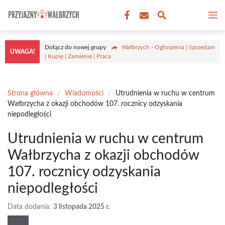
Przejdź
M
do
treści
Dołącz do nowej grupy
Wałbrzych - Ogłoszenia | Sprzedam
UWAGA!
| Kupię | Zamienię | Praca
Strona główna
/
Wiadomości
/
Utrudnienia w ruchu w centrum
Wałbrzycha z okazji obchodów 107. rocznicy odzyskania
niepodległości
Utrudnienia w ruchu w centrum
Wałbrzycha z okazji obchodów
107. rocznicy odzyskania
niepodległości
Data dodania:
3 listopada 2025 r.