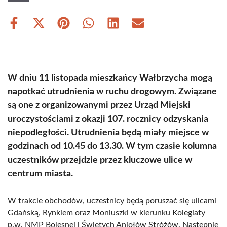
Share
Share
Share
Share
Share
Share
on
on
on
on
on
on
Facebook
X
Pinterest
WhatsApp
LinkedIn
Email
(Twitter)
W dniu 11 listopada mieszkańcy Wałbrzycha mogą
napotkać utrudnienia w ruchu drogowym. Związane
są one z organizowanymi przez Urząd Miejski
uroczystościami z okazji 107. rocznicy odzyskania
niepodległości. Utrudnienia będą miały miejsce w
godzinach od 10.45 do 13.30. W tym czasie kolumna
uczestników przejdzie przez kluczowe ulice w
centrum miasta.
W trakcie obchodów, uczestnicy będą poruszać się ulicami
Gdańską, Rynkiem oraz Moniuszki w kierunku Kolegiaty
p.w. NMP Bolesnej i Świętych Aniołów Stróżów. Następnie