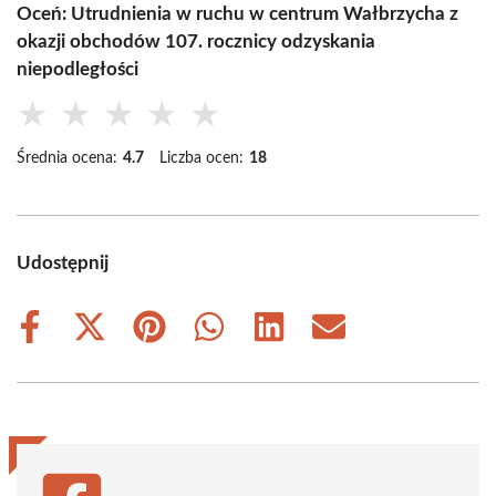
Oceń: Utrudnienia w ruchu w centrum Wałbrzycha z
okazji obchodów 107. rocznicy odzyskania
niepodległości
★
★
★
★
★
Średnia ocena:
4.7
Liczba ocen:
18
Udostępnij
Share
Share
Share
Share
Share
Share
on
on
on
on
on
on
Facebook
X
Pinterest
WhatsApp
LinkedIn
Email
(Twitter)