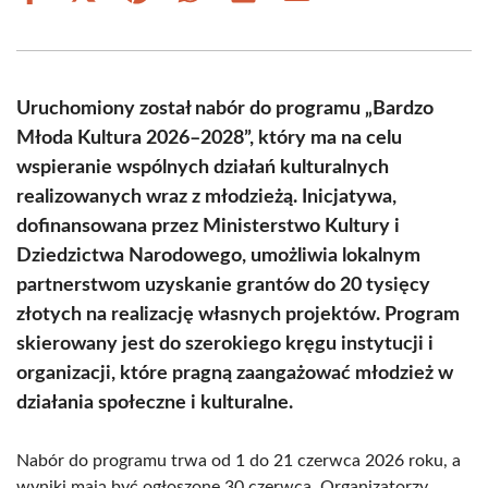
on
on
on
on
on
on
Facebook
X
Pinterest
WhatsApp
LinkedIn
Email
(Twitter)
Uruchomiony został nabór do programu „Bardzo
Młoda Kultura 2026–2028”, który ma na celu
wspieranie wspólnych działań kulturalnych
realizowanych wraz z młodzieżą. Inicjatywa,
dofinansowana przez Ministerstwo Kultury i
Dziedzictwa Narodowego, umożliwia lokalnym
partnerstwom uzyskanie grantów do 20 tysięcy
złotych na realizację własnych projektów. Program
skierowany jest do szerokiego kręgu instytucji i
organizacji, które pragną zaangażować młodzież w
działania społeczne i kulturalne.
Nabór do programu trwa od 1 do 21 czerwca 2026 roku, a
wyniki mają być ogłoszone 30 czerwca. Organizatorzy