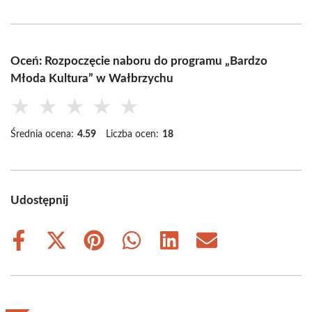
Oceń: Rozpoczęcie naboru do programu „Bardzo
Młoda Kultura” w Wałbrzychu
★
★
★
★
★
Średnia ocena:
4.59
Liczba ocen:
18
Udostępnij
Share
Share
Share
Share
Share
Share
on
on
on
on
on
on
Facebook
X
Pinterest
WhatsApp
LinkedIn
Email
(Twitter)