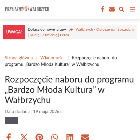
Przejdź
M
do
treści
Dołącz do nowej grupy
Wałbrzych - Ogłoszenia | Sprzedam
UWAGA!
| Kupię | Zamienię | Praca
Strona główna
/
Wiadomości
/
Rozpoczęcie naboru do
programu „Bardzo Młoda Kultura” w Wałbrzychu
Rozpoczęcie naboru do programu
„Bardzo Młoda Kultura” w
Wałbrzychu
Data dodania:
19 maja 2026 r.
Share
Share
Share
Share
Share
Share