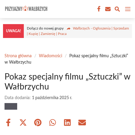
Przejdź
M
do
treści
Dołącz do nowej grupy
Wałbrzych - Ogłoszenia | Sprzedam
UWAGA!
| Kupię | Zamienię | Praca
Strona główna
/
Wiadomości
/
Pokaz specjalny filmu „Sztuczki”
w Wałbrzychu
Pokaz specjalny filmu „Sztuczki” w
Wałbrzychu
Data dodania:
1 października 2025 r.
Share
Share
Share
Share
Share
Share
on
on
on
on
on
on
Facebook
X
Pinterest
WhatsApp
LinkedIn
Email