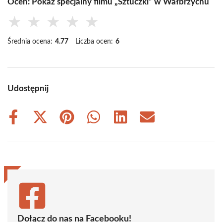
Oceń: Pokaz specjalny filmu „Sztuczki” w Wałbrzychu
★
★
★
★
★
Średnia ocena:
4.77
Liczba ocen:
6
Udostępnij
Share
Share
Share
Share
Share
Share
on
on
on
on
on
on
Facebook
X
Pinterest
WhatsApp
LinkedIn
Email
(Twitter)
Dołącz do nas na Facebooku!