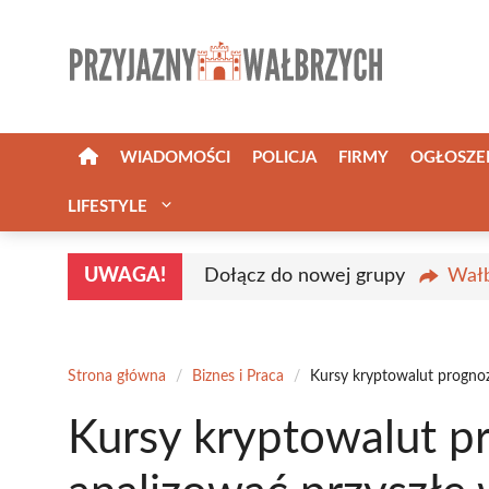
Przejdź
do
treści
WIADOMOŚCI
POLICJA
FIRMY
OGŁOSZE
LIFESTYLE
UWAGA!
Dołącz do nowej grupy
Wałb
Strona główna
/
Biznes i Praca
/
Kursy kryptowalut prognoz
Kursy kryptowalut p