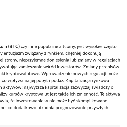
coin (BTC)
czy inne popularne altcoiny, jest wysokie, często
cy entuzjazm związany z rynkiem, chętniej dokonują
ej strony, nieprzyjemne doniesienia lub zmiany w regulacjach
wywołując zamieszanie wśród inwestorów. Zmiany przepisów
ynki kryptowalutowe. Wprowadzenie nowych regulacji może
 co wpływa na jej popyt i podaż. Kapitalizacja rynkowa
h aktywów; najwyższa kapitalizacja zazwyczaj świadczy o
zy kursów kryptowalut jest także ich zmienność. Te aktywa
awia, że inwestowanie w nie może być skomplikowane.
alne, co dodatkowo utrudnia prognozowanie przyszłych