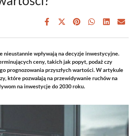
wartości?
Share
Share
Share
Share
Share
Share
on
on
on
on
on
on
Facebook
X
Pinterest
WhatsApp
LinkedIn
Email
(Twitter)
e nieustannie wpływają na decyzje inwestycyjne.
rminujących ceny, takich jak popyt, podaż czy
ego prognozowania przyszłych wartości. W artykule
zy, które pozwalają na przewidywanie ruchów na
pływom na inwestycje do 2030 roku.