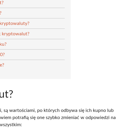
t?
?
 kryptowaluty?
k kryptowalut?
oku?
30?
e?
ut?
, są wartościami, po których odbywa się ich kupno lub
owiem potrafią się one szybko zmieniać w odpowiedzi na
wszystkim: