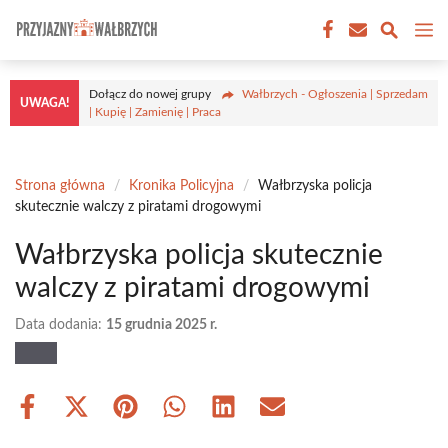
Przejdź
M
do
treści
Dołącz do nowej grupy
Wałbrzych - Ogłoszenia | Sprzedam
UWAGA!
| Kupię | Zamienię | Praca
Strona główna
/
Kronika Policyjna
/
Wałbrzyska policja
skutecznie walczy z piratami drogowymi
Wałbrzyska policja skutecznie
walczy z piratami drogowymi
Data dodania:
15 grudnia 2025 r.
Share
Share
Share
Share
Share
Share
on
on
on
on
on
on
Facebook
X
Pinterest
WhatsApp
LinkedIn
Email