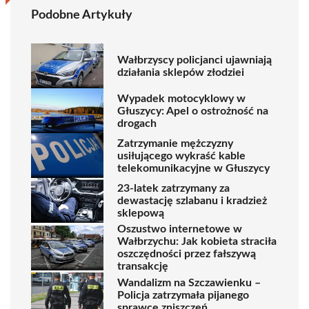
Podobne Artykuły
Wałbrzyscy policjanci ujawniają
działania sklepów złodziei
Wypadek motocyklowy w
Głuszycy: Apel o ostrożność na
drogach
Zatrzymanie mężczyzny
usiłującego wykraść kable
telekomunikacyjne w Głuszycy
23-latek zatrzymany za
dewastację szlabanu i kradzież
sklepową
Oszustwo internetowe w
Wałbrzychu: Jak kobieta straciła
oszczędności przez fałszywą
transakcję
Wandalizm na Szczawienku –
Policja zatrzymała pijanego
sprawcę zniszczeń