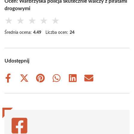
Oceń: Wałbrzyska policja skutecznie walczy z piratami
drogowymi
★
★
★
★
★
Średnia ocena:
4.49
Liczba ocen:
24
Udostępnij
Share
Share
Share
Share
Share
Share
on
on
on
on
on
on
Facebook
X
Pinterest
WhatsApp
LinkedIn
Email
(Twitter)