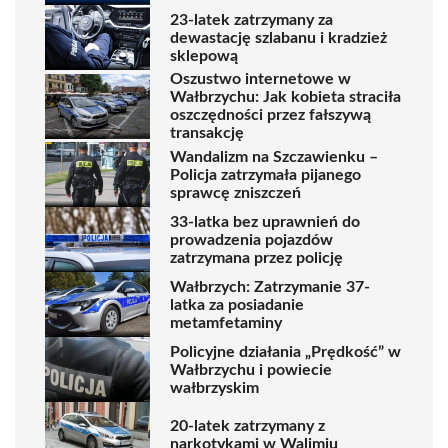
23-latek zatrzymany za
dewastację szlabanu i kradzież
sklepową
Oszustwo internetowe w
Wałbrzychu: Jak kobieta straciła
oszczędności przez fałszywą
transakcję
Wandalizm na Szczawienku –
Policja zatrzymała pijanego
sprawcę zniszczeń
33-latka bez uprawnień do
prowadzenia pojazdów
zatrzymana przez policję
Wałbrzych: Zatrzymanie 37-
latka za posiadanie
metamfetaminy
Policyjne działania „Prędkość” w
Wałbrzychu i powiecie
wałbrzyskim
20-latek zatrzymany z
narkotykami w Walimiu