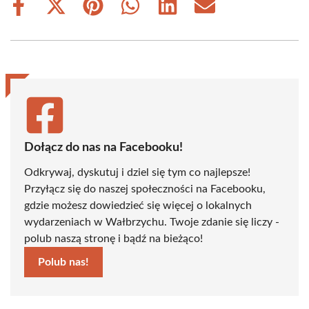
Share
Share
Share
Share
Share
Share
on
on
on
on
on
on
Facebook
X
Pinterest
WhatsApp
LinkedIn
Email
(Twitter)
Dołącz do nas na Facebooku!
Odkrywaj, dyskutuj i dziel się tym co najlepsze!
Przyłącz się do naszej społeczności na Facebooku,
gdzie możesz dowiedzieć się więcej o lokalnych
wydarzeniach w Wałbrzychu. Twoje zdanie się liczy -
polub naszą stronę i bądź na bieżąco!
Polub nas!