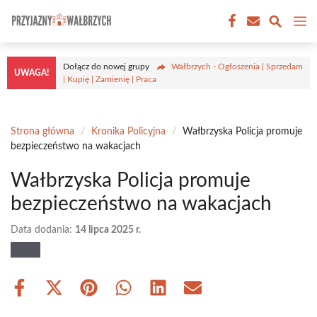
Przejdź
M
do
treści
Dołącz do nowej grupy
Wałbrzych - Ogłoszenia | Sprzedam
UWAGA!
| Kupię | Zamienię | Praca
Strona główna
/
Kronika Policyjna
/
Wałbrzyska Policja promuje
bezpieczeństwo na wakacjach
Wałbrzyska Policja promuje
bezpieczeństwo na wakacjach
Data dodania:
14 lipca 2025 r.
Share
Share
Share
Share
Share
Share
on
on
on
on
on
on
Facebook
X
Pinterest
WhatsApp
LinkedIn
Email