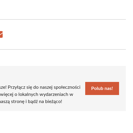
Share
on
Email
sze! Przyłącz się do naszej społeczności
Polub nas!
 więcej o lokalnych wydarzeniach w
naszą stronę i bądź na bieżąco!