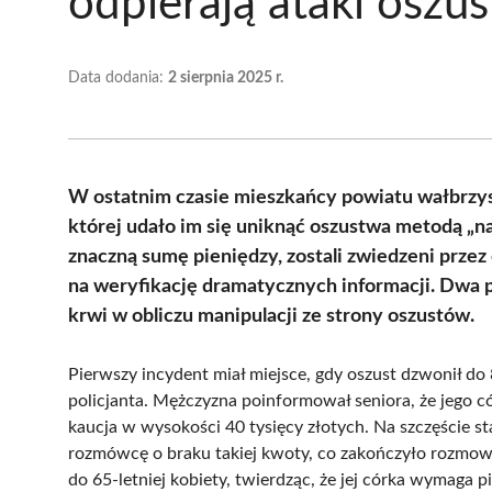
odpierają ataki oszu
Data dodania:
2 sierpnia 2025 r.
W ostatnim czasie mieszkańcy powiatu wałbrzysk
której udało im się uniknąć oszustwa metodą „na
znaczną sumę pieniędzy, zostali zwiedzeni prze
na weryfikację dramatycznych informacji. Dwa p
krwi w obliczu manipulacji ze strony oszustów.
Pierwszy incydent miał miejsce, gdy oszust dzwonił do
policjanta. Mężczyzna poinformował seniora, że jego 
kaucja w wysokości 40 tysięcy złotych. Na szczęście st
rozmówcę o braku takiej kwoty, co zakończyło rozmowę
do 65-letniej kobiety, twierdząc, że jej córka wymaga p