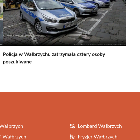
Policja w Wałbrzychu zatrzymała cztery osoby
poszukiwane
 Wałbrzych
Lombard Wałbrzych
f Wałbrzych
Fryzjer Wałbrzych