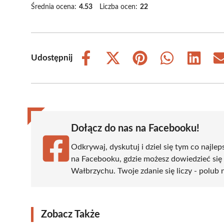
Średnia ocena:
4.53
Liczba ocen:
22
Udostępnij
Share
Share
Share
Share
Share
on
on
on
on
on
Facebook
X
Pinterest
WhatsApp
LinkedIn
(Twitter)
Dołącz do nas na Facebooku!
Odkrywaj, dyskutuj i dziel się tym co najlep
na Facebooku, gdzie możesz dowiedzieć się
Wałbrzychu. Twoje zdanie się liczy - polub 
Zobacz Także