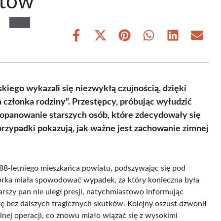
stów
Share
Share
Share
Share
Share
Share
on
on
on
on
on
on
Facebook
X
Pinterest
WhatsApp
LinkedIn
Email
(Twitter)
iego wykazali się niezwykłą czujnością, dzięki
 członka rodziny”. Przestępcy, próbując wyłudzić
z opanowanie starszych osób, które zdecydowały się
rzypadki pokazują, jak ważne jest zachowanie zimnej
 88-letniego mieszkańca powiatu, podszywając się pod
córka miała spowodować wypadek, za który konieczna była
arszy pan nie uległ presji, natychmiastowo informując
 bez dalszych tragicznych skutków. Kolejny oszust dzwonił
ilnej operacji, co znowu miało wiązać się z wysokimi