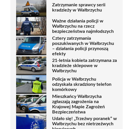
Zatrzymanie sprawcy serii
kradzieży w Wałbrzychu
Ważne działania policji w
Wałbrzychu na rzecz
bezpieczeństwa najmłodszych
Cztery zatrzymania
poszukiwanych w Wałbrzychu
– działania policji przynoszą
efekty
21-letnia kobieta zatrzymana za
kradzieże sklepowe w
Wałbrzychu
Policja w Wałbrzychu
odzyskała skradziony telefon
komórkowy
Mieszkańcy Wałbrzycha
zgłaszają zagrożenia na
Krajowej Mapie Zagrożeń
Bezpieczeństwa
Udało się! „Trzeźwy poranek” w
Wałbrzychu bez nietrzeźwych