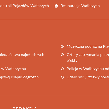
Kontroli Pojazdów Wałbrzych
Restauracje Wałbrzych
Muzyczna podróż na Pla
zpieczeństwa najmłodszych
Cztery zatrzymania posz
efekty
we w Wałbrzychu
Policja w Wałbrzychu o
rajowej Mapie Zagrożeń
Udało się! „Trzeźwy por