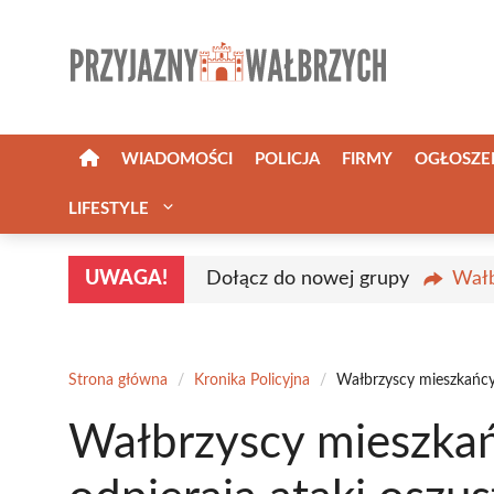
Przejdź
do
treści
WIADOMOŚCI
POLICJA
FIRMY
OGŁOSZE
LIFESTYLE
UWAGA!
Dołącz do nowej grupy
Wałb
Strona główna
/
Kronika Policyjna
/
Wałbrzyscy mieszkańcy 
Wałbrzyscy mieszkań