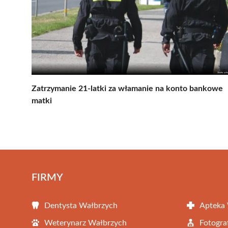
Zatrzymanie 21-latki za włamanie na konto bankowe
matki
FIRMY
Dentysta Wałbrzych
Apteka
Weterynarz Wałbrzych
Fotogra