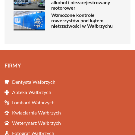
alkohol i niezarejestrowany
motorower
Wzmożone kontrole
rowerzystów pod kątem
nietrzeźwości w Wałbrzychu
FIRMY
Dentysta Wałbrzych
Apteka Wałbrzych
Lombard Wałbrzych
Kwiaciarnia Wałbrzych
Weterynarz Wałbrzych
Fotograf Wałbrzych