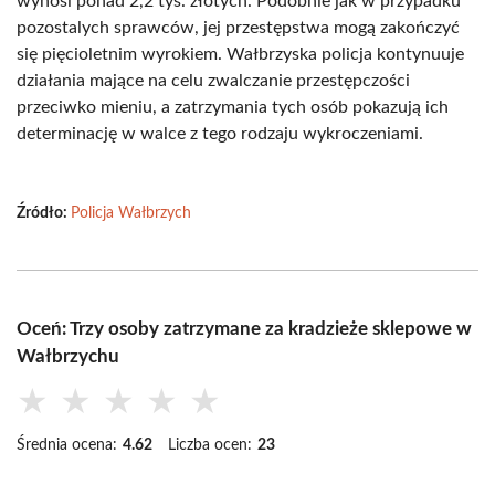
wynosi ponad 2,2 tys. złotych. Podobnie jak w przypadku
pozostalych sprawców, jej przestępstwa mogą zakończyć
się pięcioletnim wyrokiem. Wałbrzyska policja kontynuuje
działania mające na celu zwalczanie przestępczości
przeciwko mieniu, a zatrzymania tych osób pokazują ich
determinację w walce z tego rodzaju wykroczeniami.
Źródło:
Policja Wałbrzych
Oceń: Trzy osoby zatrzymane za kradzieże sklepowe w
Wałbrzychu
★
★
★
★
★
Średnia ocena:
4.62
Liczba ocen:
23