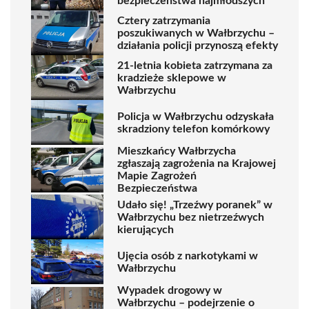
bezpieczeństwa najmłodszych
Cztery zatrzymania
poszukiwanych w Wałbrzychu –
działania policji przynoszą efekty
21-letnia kobieta zatrzymana za
kradzieże sklepowe w
Wałbrzychu
Policja w Wałbrzychu odzyskała
skradziony telefon komórkowy
Mieszkańcy Wałbrzycha
zgłaszają zagrożenia na Krajowej
Mapie Zagrożeń
Bezpieczeństwa
Udało się! „Trzeźwy poranek” w
Wałbrzychu bez nietrzeźwych
kierujących
Ujęcia osób z narkotykami w
Wałbrzychu
Wypadek drogowy w
Wałbrzychu – podejrzenie o