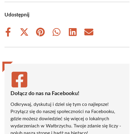
Udostępnij
Share
Share
Share
Share
Share
Share
on
on
on
on
on
on
Facebook
X
Pinterest
WhatsApp
LinkedIn
Email
(Twitter)
Dołącz do nas na Facebooku!
Odkrywaj, dyskutuj i dziel się tym co najlepsze!
Przyłącz się do naszej społeczności na Facebooku,
gdzie możesz dowiedzieć się więcej o lokalnych
wydarzeniach w Wałbrzychu. Twoje zdanie się liczy -
polub naszą stronę i bądź na bieżąco!