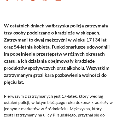
on
on
on
on
on
on
Facebook
X
Pinterest
WhatsApp
LinkedIn
Email
(Twitter)
W ostatnich dniach wałbrzyska policja zatrzymała
trzy osoby podejrzane o kradzieże w sklepach.
Zatrzymani to dwaj mężczyźni w wieku 17 i 34 lat
oraz 54-letnia kobieta. Funkcjonariusze udowodnili
im popełnienie przestępstw w różnych okresach
czasu, a ich działania obejmowały kradzieże
produktów spożywczych oraz alkoholu. Wszystkim
zatrzymanym grozi kara pozbawienia wolności do
pięciu lat.
Pierwszym z zatrzymanych jest 17-latek, który według
ustaleń policji, w lutym bieżącego roku dokonał kradzieży w
jednym z marketów w Śródmieściu. Mężczyzna, który
został zatrzymany na ulicy Piłsudskiego, przyznał się do