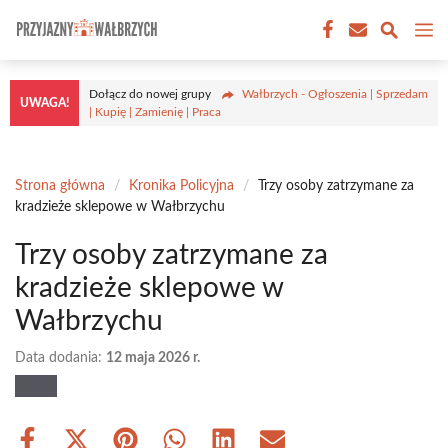
Przejdź
M
do
treści
Dołącz do nowej grupy
Wałbrzych - Ogłoszenia | Sprzedam
UWAGA!
| Kupię | Zamienię | Praca
Strona główna
/
Kronika Policyjna
/
Trzy osoby zatrzymane za
kradzieże sklepowe w Wałbrzychu
Trzy osoby zatrzymane za
kradzieże sklepowe w
Wałbrzychu
Data dodania:
12 maja 2026 r.
Share
Share
Share
Share
Share
Share