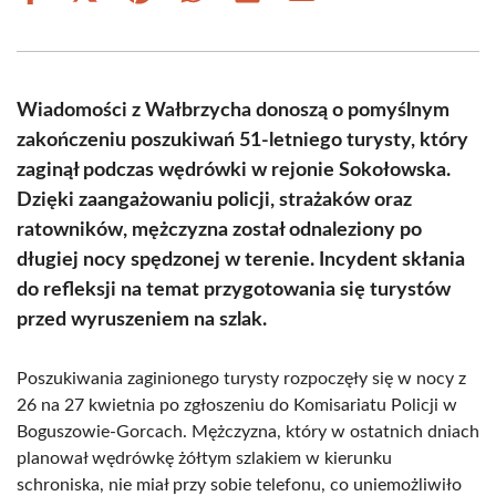
on
on
on
on
on
on
Facebook
X
Pinterest
WhatsApp
LinkedIn
Email
(Twitter)
Wiadomości z Wałbrzycha donoszą o pomyślnym
zakończeniu poszukiwań 51-letniego turysty, który
zaginął podczas wędrówki w rejonie Sokołowska.
Dzięki zaangażowaniu policji, strażaków oraz
ratowników, mężczyzna został odnaleziony po
długiej nocy spędzonej w terenie. Incydent skłania
do refleksji na temat przygotowania się turystów
przed wyruszeniem na szlak.
Poszukiwania zaginionego turysty rozpoczęły się w nocy z
26 na 27 kwietnia po zgłoszeniu do Komisariatu Policji w
Boguszowie-Gorcach. Mężczyzna, który w ostatnich dniach
planował wędrówkę żółtym szlakiem w kierunku
schroniska, nie miał przy sobie telefonu, co uniemożliwiło