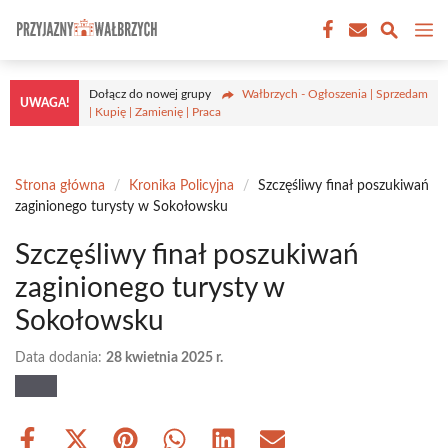
Przejdź
M
do
treści
Dołącz do nowej grupy
Wałbrzych - Ogłoszenia | Sprzedam
UWAGA!
| Kupię | Zamienię | Praca
Strona główna
/
Kronika Policyjna
/
Szczęśliwy finał poszukiwań
zaginionego turysty w Sokołowsku
Szczęśliwy finał poszukiwań
zaginionego turysty w
Sokołowsku
Data dodania:
28 kwietnia 2025 r.
Share
Share
Share
Share
Share
Share