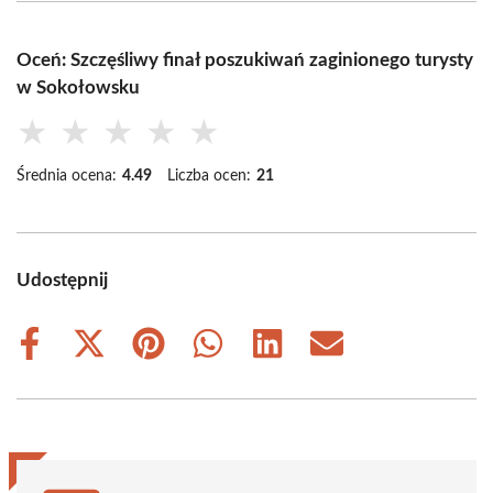
Oceń: Szczęśliwy finał poszukiwań zaginionego turysty
w Sokołowsku
★
★
★
★
★
Średnia ocena:
4.49
Liczba ocen:
21
Udostępnij
Share
Share
Share
Share
Share
Share
on
on
on
on
on
on
Facebook
X
Pinterest
WhatsApp
LinkedIn
Email
(Twitter)