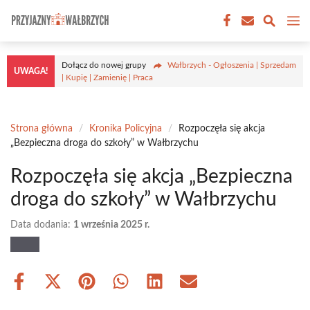
Przejdź
M
do
treści
Dołącz do nowej grupy
Wałbrzych - Ogłoszenia | Sprzedam
UWAGA!
| Kupię | Zamienię | Praca
Strona główna
/
Kronika Policyjna
/
Rozpoczęła się akcja
„Bezpieczna droga do szkoły” w Wałbrzychu
Rozpoczęła się akcja „Bezpieczna
droga do szkoły” w Wałbrzychu
Data dodania:
1 września 2025 r.
Share
Share
Share
Share
Share
Share
on
on
on
on
on
on
Facebook
X
Pinterest
WhatsApp
LinkedIn
Email