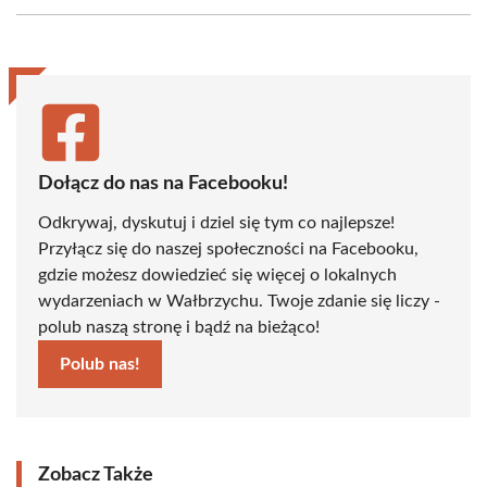
Facebook
X
Pinterest
WhatsApp
LinkedIn
Email
(Twitter)
Dołącz do nas na Facebooku!
Odkrywaj, dyskutuj i dziel się tym co najlepsze!
Przyłącz się do naszej społeczności na Facebooku,
gdzie możesz dowiedzieć się więcej o lokalnych
wydarzeniach w Wałbrzychu. Twoje zdanie się liczy -
polub naszą stronę i bądź na bieżąco!
Polub nas!
Zobacz Także