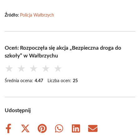
Źródło:
Policja Wałbrzych
Oceń: Rozpoczęła się akcja „Bezpieczna droga do
szkoły” w Wałbrzychu
★
★
★
★
★
Średnia ocena:
4.47
Liczba ocen:
25
Udostępnij
Share
Share
Share
Share
Share
Share
on
on
on
on
on
on