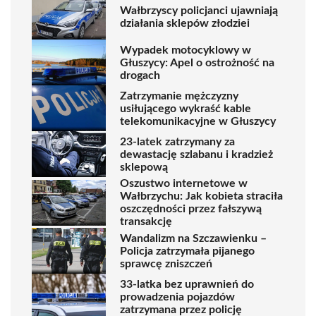
Wałbrzyscy policjanci ujawniają
działania sklepów złodziei
Wypadek motocyklowy w
Głuszycy: Apel o ostrożność na
drogach
Zatrzymanie mężczyzny
usiłującego wykraść kable
telekomunikacyjne w Głuszycy
23-latek zatrzymany za
dewastację szlabanu i kradzież
sklepową
Oszustwo internetowe w
Wałbrzychu: Jak kobieta straciła
oszczędności przez fałszywą
transakcję
Wandalizm na Szczawienku –
Policja zatrzymała pijanego
sprawcę zniszczeń
33-latka bez uprawnień do
prowadzenia pojazdów
zatrzymana przez policję