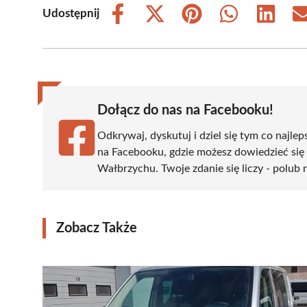
Udostępnij
Share
Share
Share
Share
Share
on
on
on
on
on
Facebook
X
Pinterest
WhatsApp
LinkedIn
(Twitter)
Dołącz do nas na Facebooku!
Odkrywaj, dyskutuj i dziel się tym co najlep
na Facebooku, gdzie możesz dowiedzieć się
Wałbrzychu. Twoje zdanie się liczy - polub 
Zobacz Także