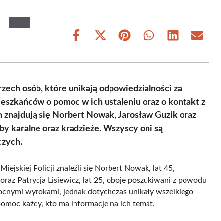
Share
Share
Share
Share
Share
Share
on
on
on
on
on
on
Facebook
X
Pinterest
WhatsApp
LinkedIn
Email
(Twitter)
ech osób, które unikają odpowiedzialności za
ieszkańców o pomoc w ich ustaleniu oraz o kontakt z
najdują się Norbert Nowak, Jarosław Guzik oraz
źby karalne oraz kradzieże. Wszyscy oni są
czych.
ejskiej Policji znaleźli się Norbert Nowak, lat 45,
 oraz Patrycja Lisiewicz, lat 25, oboje poszukiwani z powodu
ocnymi wyrokami, jednak dotychczas unikały wszelkiego
pomoc każdy, kto ma informacje na ich temat.