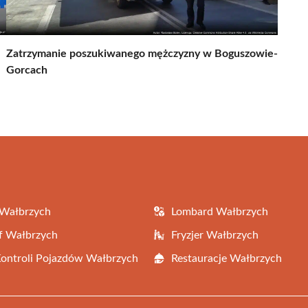
Zatrzymanie poszukiwanego mężczyzny w Boguszowie-
Gorcach
 Wałbrzych
Lombard Wałbrzych
f Wałbrzych
Fryzjer Wałbrzych
Kontroli Pojazdów Wałbrzych
Restauracje Wałbrzych