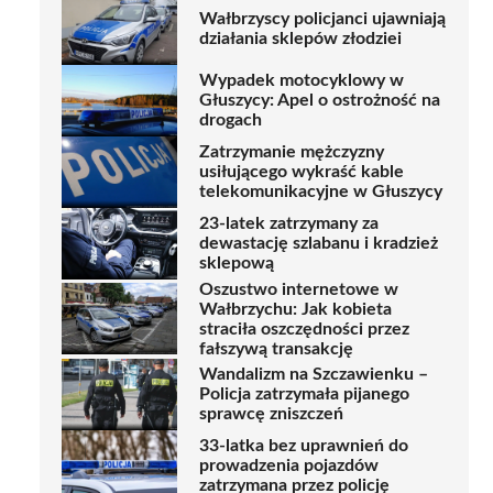
Wałbrzyscy policjanci ujawniają
działania sklepów złodziei
Wypadek motocyklowy w
Głuszycy: Apel o ostrożność na
drogach
Zatrzymanie mężczyzny
usiłującego wykraść kable
telekomunikacyjne w Głuszycy
23-latek zatrzymany za
dewastację szlabanu i kradzież
sklepową
Oszustwo internetowe w
Wałbrzychu: Jak kobieta
straciła oszczędności przez
fałszywą transakcję
Wandalizm na Szczawienku –
Policja zatrzymała pijanego
sprawcę zniszczeń
33-latka bez uprawnień do
prowadzenia pojazdów
zatrzymana przez policję