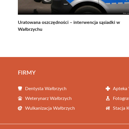
Uratowana oszczędności – interwencja sąsiadki w
Wałbrzychu
FIRMY
Dentysta Wałbrzych
Apteka
Weterynarz Wałbrzych
Fotogra
Wulkanizacja Wałbrzych
Stacja 