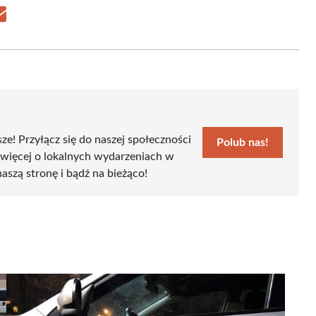
Share
on
Email
sze! Przyłącz się do naszej społeczności
Polub nas!
 więcej o lokalnych wydarzeniach w
naszą stronę i bądź na bieżąco!