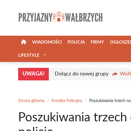
Przejdź
do
treści
WIADOMOŚCI
POLICJA
FIRMY
OGŁOSZE
LIFESTYLE
UWAGA!
Dołącz do nowej grupy
Wałb
Strona główna
/
Kronika Policyjna
/
Poszukiwania trzech os
Poszukiwania trzech