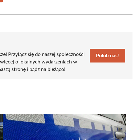
Share
on
Email
sze! Przyłącz się do naszej społeczności
Polub nas!
 więcej o lokalnych wydarzeniach w
naszą stronę i bądź na bieżąco!