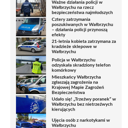
Ważne działania policji w
Wałbrzychu na rzecz
bezpieczeństwa najmłodszych
Cztery zatrzymania
poszukiwanych w Wałbrzychu
– działania policji przynoszą
efekty
21-letnia kobieta zatrzymana za
kradzieże sklepowe w
Wałbrzychu
Policja w Wałbrzychu
odzyskała skradziony telefon
komórkowy
Mieszkańcy Wałbrzycha
zgłaszają zagrożenia na
Krajowej Mapie Zagrożeń
Bezpieczeństwa
Udało się! „Trzeźwy poranek” w
Wałbrzychu bez nietrzeźwych
kierujących
Ujęcia osób z narkotykami w
Wałbrzychu