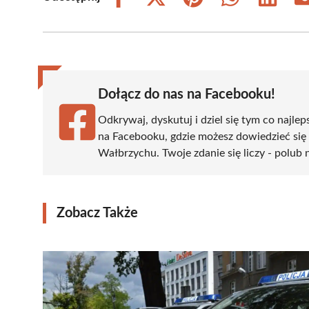
Share
Share
Share
Share
Share
on
on
on
on
on
Facebook
X
Pinterest
WhatsApp
LinkedIn
(Twitter)
Dołącz do nas na Facebooku!
Odkrywaj, dyskutuj i dziel się tym co najlep
na Facebooku, gdzie możesz dowiedzieć się
Wałbrzychu. Twoje zdanie się liczy - polub 
Zobacz Także