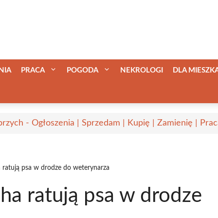
NIA
PRACA
POGODA
NEKROLOGI
DLA MIESZ
rzych - Ogłoszenia | Sprzedam | Kupię | Zamienię | Prac
a ratują psa w drodze do weterynarza
cha ratują psa w drodze