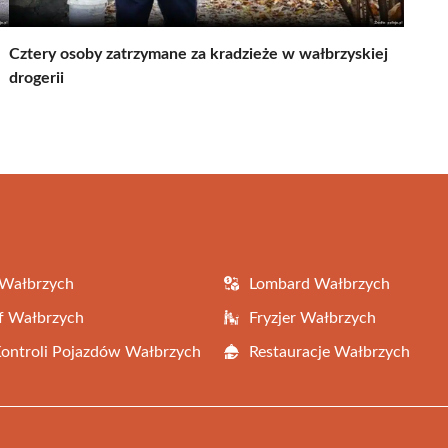
Cztery osoby zatrzymane za kradzieże w wałbrzyskiej
drogerii
 Wałbrzych
Lombard Wałbrzych
f Wałbrzych
Fryzjer Wałbrzych
Kontroli Pojazdów Wałbrzych
Restauracje Wałbrzych