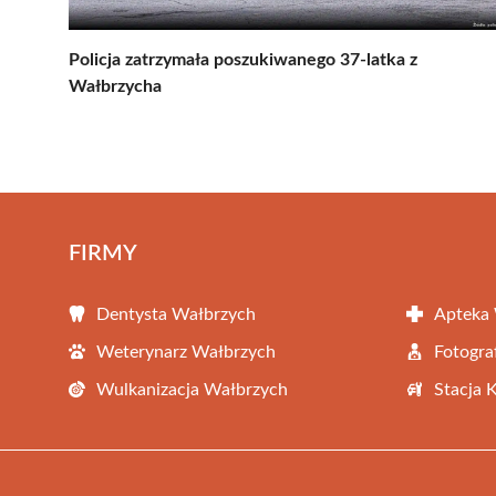
Policja zatrzymała poszukiwanego 37-latka z
Wałbrzycha
FIRMY
Dentysta Wałbrzych
Apteka
Weterynarz Wałbrzych
Fotogra
Wulkanizacja Wałbrzych
Stacja 