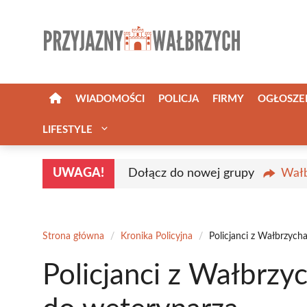
Przejdź
do
treści
WIADOMOŚCI
POLICJA
FIRMY
OGŁOSZE
LIFESTYLE
UWAGA!
Dołącz do nowej grupy
Wałb
Strona główna
/
Kronika Policyjna
/
Policjanci z Wałbrzych
Policjanci z Wałbrzy