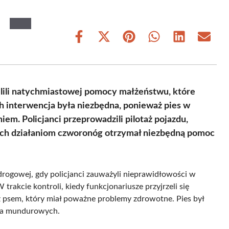
Share
Share
Share
Share
Share
Share
on
on
on
on
on
on
Facebook
X
Pinterest
WhatsApp
LinkedIn
Email
(Twitter)
elili natychmiastowej pomocy małżeństwu, które
ch interwencja była niezbędna, ponieważ pies w
m. Policjanci przeprowadzili pilotaż pojazdu,
i ich działaniom czworonóg otrzymał niezbędną pomoc
drogowej, gdy policjanci zauważyli nieprawidłowości w
trakcie kontroli, kiedy funkcjonariusze przyjrzeli się
 z psem, który miał poważne problemy zdrowotne. Pies był
dla mundurowych.