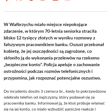
on
on
on
on
on
on
Facebook
X
Pinterest
WhatsApp
LinkedIn
Email
(Twitter)
W Wałbrzychu miało miejsce niepokojące
zdarzenie, w którym 70-letnia seniorka straciła
blisko 12 tysięcy złotych w wyniku rozmowy z
fałszywym pracownikiem banku. Oszust przekonał
kobietę, że jej oszczędności są zagrożone, co
skłoniło ją do wykonania przelewów na rzekomo
„bezpieczne konto”. Policja apeluje o zachowanie
ostrożności podczas rozmów telefonicznych i
przypomina, jak rozpoznać potencjalne oszustwo.
Do incydentu doszło 3 czerwca br., kiedy to pokrzywdzona
odebrała telefon od mężczyzny, który podawał się za
pracownika banku. Informował ją, że ktoś próbuje włamać
się na jej konto, co miało wzbudzić paniczne reakcje i