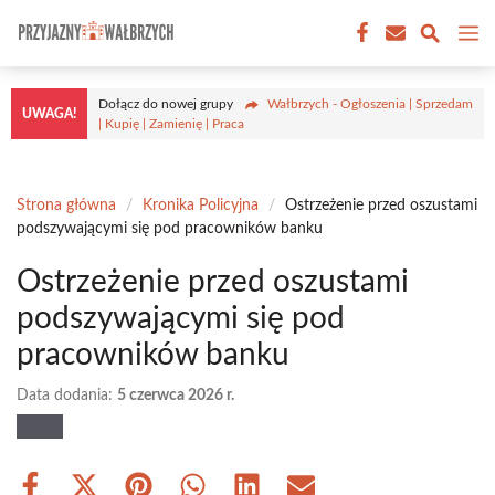
Przejdź
M
do
treści
Dołącz do nowej grupy
Wałbrzych - Ogłoszenia | Sprzedam
UWAGA!
| Kupię | Zamienię | Praca
Strona główna
/
Kronika Policyjna
/
Ostrzeżenie przed oszustami
podszywającymi się pod pracowników banku
Ostrzeżenie przed oszustami
podszywającymi się pod
pracowników banku
Data dodania:
5 czerwca 2026 r.
Share
Share
Share
Share
Share
Share