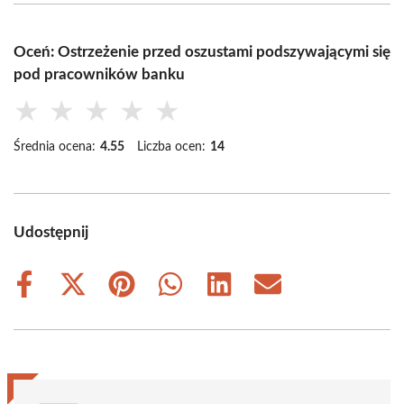
Oceń: Ostrzeżenie przed oszustami podszywającymi się
pod pracowników banku
★
★
★
★
★
Średnia ocena:
4.55
Liczba ocen:
14
Udostępnij
Share
Share
Share
Share
Share
Share
on
on
on
on
on
on
Facebook
X
Pinterest
WhatsApp
LinkedIn
Email
(Twitter)