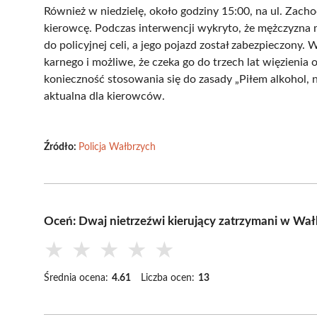
Również w niedzielę, około godziny 15:00, na ul. Zacho
kierowcę. Podczas interwencji wykryto, że mężczyzna m
do policyjnej celi, a jego pojazd został zabezpieczony.
karnego i możliwe, że czeka go do trzech lat więzieni
konieczność stosowania się do zasady „Piłem alkohol, ni
aktualna dla kierowców.
Źródło:
Policja Wałbrzych
Oceń: Dwaj nietrzeźwi kierujący zatrzymani w Wał
★
★
★
★
★
Średnia ocena:
4.61
Liczba ocen:
13