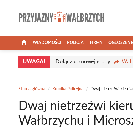
Przejdź
do
treści
WIADOMOŚCI
POLICJA
FIRMY
OGŁOSZENI
UWAGA!
Dołącz do nowej grupy
Wałb
Strona główna
/
Kronika Policyjna
/
Dwaj nietrzeźwi kieruj
Dwaj nietrzeźwi kier
Wałbrzychu i Mieros