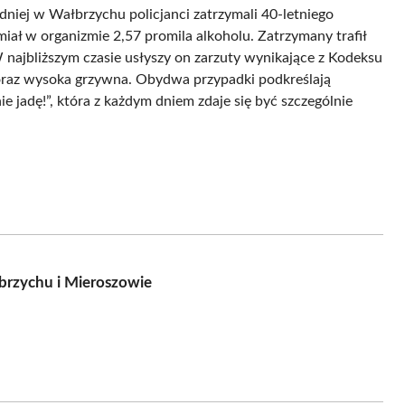
dniej w Wałbrzychu policjanci zatrzymali 40-letniego
iał w organizmie 2,57 promila alkoholu. Zatrzymany trafił
 W najbliższym czasie usłyszy on zarzuty wynikające z Kodeksu
a oraz wysoka grzywna. Obydwa przypadki podkreślają
e jadę!”, która z każdym dniem zdaje się być szczególnie
brzychu i Mieroszowie