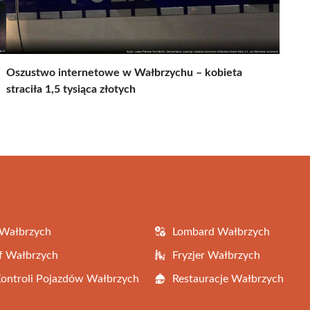
Oszustwo internetowe w Wałbrzychu – kobieta
straciła 1,5 tysiąca złotych
 Wałbrzych
Lombard Wałbrzych
f Wałbrzych
Fryzjer Wałbrzych
Kontroli Pojazdów Wałbrzych
Restauracje Wałbrzych