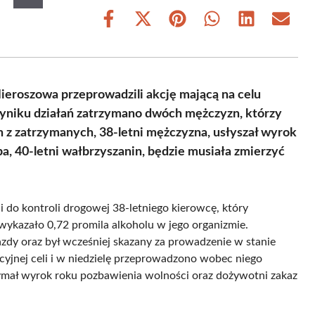
Share
Share
Share
Share
Share
Share
on
on
on
on
on
on
Facebook
X
Pinterest
WhatsApp
LinkedIn
Email
(Twitter)
ieroszowa przeprowadzili akcję mającą na celu
yniku działań zatrzymano dwóch mężczyzn, którzy
 z zatrzymanych, 38-letni mężczyzna, usłyszał wyrok
a, 40-letni wałbrzyszanin, będzie musiała zmierzyć
 do kontroli drogowej 38-letniego kierowcę, który
wykazało 0,72 promila alkoholu w jego organizmie.
zdy oraz był wcześniej skazany za prowadzenie w stanie
cyjnej celi i w niedzielę przeprowadzono wobec niego
ymał wyrok roku pozbawienia wolności oraz dożywotni zakaz