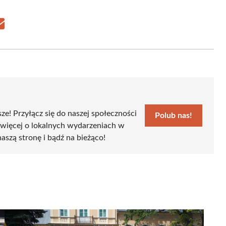
Share
on
Email
sze! Przyłącz się do naszej społeczności
Polub nas!
 więcej o lokalnych wydarzeniach w
naszą stronę i bądź na bieżąco!