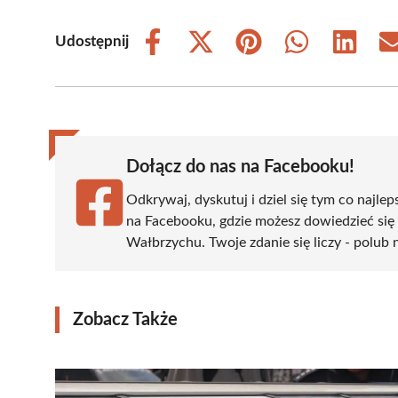
Udostępnij
Share
Share
Share
Share
Share
on
on
on
on
on
Facebook
X
Pinterest
WhatsApp
LinkedIn
(Twitter)
Dołącz do nas na Facebooku!
Odkrywaj, dyskutuj i dziel się tym co najlep
na Facebooku, gdzie możesz dowiedzieć się
Wałbrzychu. Twoje zdanie się liczy - polub 
Zobacz Także