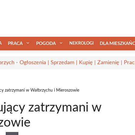
A
PRACA
POGODA
NEKROLOGI
DLA MIESZKAŃ
rzych - Ogłoszenia | Sprzedam | Kupię | Zamienię | Prac
ący zatrzymani w Wałbrzychu i Mieroszowie
ujący zatrzymani w
zowie