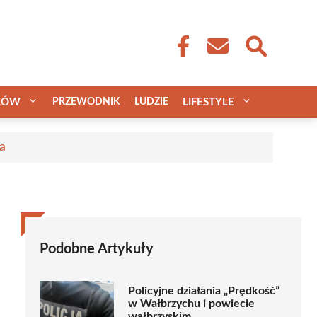
CÓW
PRZEWODNIK
LUDZIE
LIFESTYLE
a
Podobne Artykuły
Policyjne działania „Prędkość”
w Wałbrzychu i powiecie
wałbrzyskim