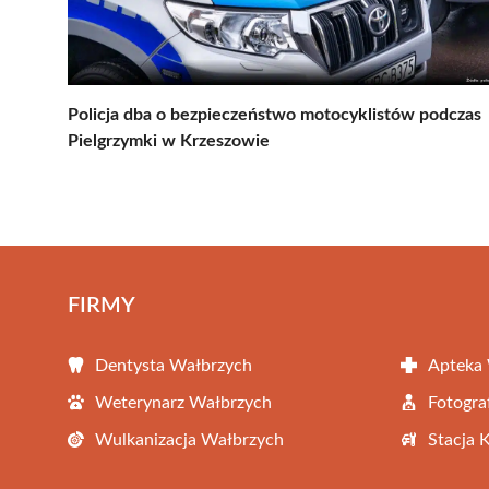
Policja dba o bezpieczeństwo motocyklistów podczas
Pielgrzymki w Krzeszowie
FIRMY
Dentysta Wałbrzych
Apteka
Weterynarz Wałbrzych
Fotogra
Wulkanizacja Wałbrzych
Stacja 