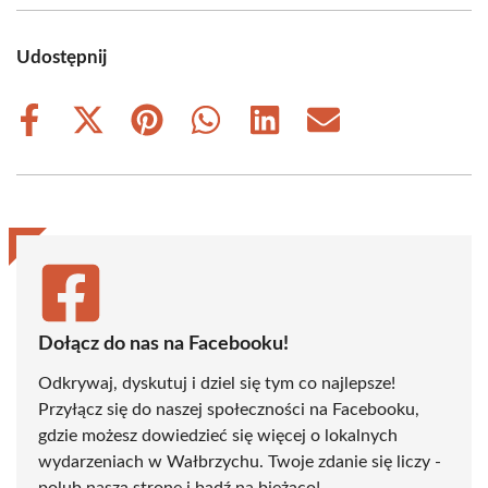
Udostępnij
Share
Share
Share
Share
Share
Share
on
on
on
on
on
on
Facebook
X
Pinterest
WhatsApp
LinkedIn
Email
(Twitter)
Dołącz do nas na Facebooku!
Odkrywaj, dyskutuj i dziel się tym co najlepsze!
Przyłącz się do naszej społeczności na Facebooku,
gdzie możesz dowiedzieć się więcej o lokalnych
wydarzeniach w Wałbrzychu. Twoje zdanie się liczy -