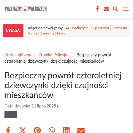
Przejdź
M
do
treści
Dołącz do nowej grupy
Wałbrzych - Ogłoszenia | Sprzedam
UWAGA!
| Kupię | Zamienię | Praca
Strona główna
/
Kronika Policyjna
/
Bezpieczny powrót
czteroletniej dziewczynki dzięki czujności mieszkańców
Bezpieczny powrót czteroletniej
dziewczynki dzięki czujności
mieszkańców
Data dodania:
11 lipca 2025 r.
Share
Share
Share
Share
Share
Share