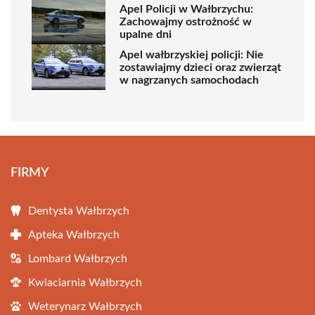
Apel Policji w Wałbrzychu:
Zachowajmy ostrożność w
upalne dni
Apel wałbrzyskiej policji: Nie
zostawiajmy dzieci oraz zwierząt
w nagrzanych samochodach
FIRMY
Dentysta Wałbrzych
Apteka Wałbrzych
Lombard Wałbrzych
Kwiaciarnia Wałbrzych
Weterynarz Wałbrzych