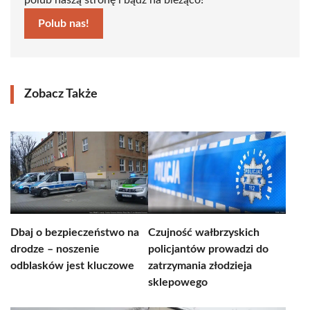
polub naszą stronę i bądź na bieżąco!
Polub nas!
Zobacz Także
Dbaj o bezpieczeństwo na
Czujność wałbrzyskich
drodze – noszenie
policjantów prowadzi do
odblasków jest kluczowe
zatrzymania złodzieja
sklepowego