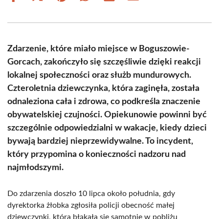
on
on
on
on
on
on
Facebook
X
Pinterest
WhatsApp
LinkedIn
Email
(Twitter)
Zdarzenie, które miało miejsce w Boguszowie-
Gorcach, zakończyło się szczęśliwie dzięki reakcji
lokalnej społeczności oraz służb mundurowych.
Czteroletnia dziewczynka, która zaginęła, została
odnaleziona cała i zdrowa, co podkreśla znaczenie
obywatelskiej czujności. Opiekunowie powinni być
szczególnie odpowiedzialni w wakacje, kiedy dzieci
bywają bardziej nieprzewidywalne. To incydent,
który przypomina o konieczności nadzoru nad
najmłodszymi.
Do zdarzenia doszło 10 lipca około południa, gdy
dyrektorka żłobka zgłosiła policji obecność małej
dziewczynki, która błąkała się samotnie w pobliżu