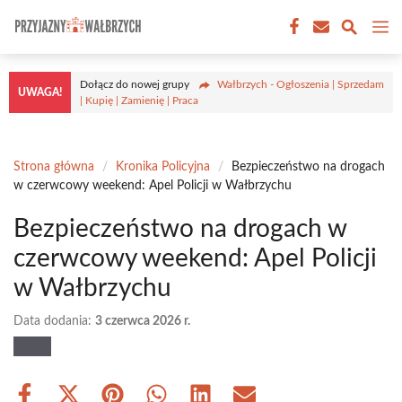
Przejdź
M
do
treści
Dołącz do nowej grupy
Wałbrzych - Ogłoszenia | Sprzedam
UWAGA!
| Kupię | Zamienię | Praca
Strona główna
/
Kronika Policyjna
/
Bezpieczeństwo na drogach
w czerwcowy weekend: Apel Policji w Wałbrzychu
Bezpieczeństwo na drogach w
czerwcowy weekend: Apel Policji
w Wałbrzychu
Data dodania:
3 czerwca 2026 r.
Share
Share
Share
Share
Share
Share