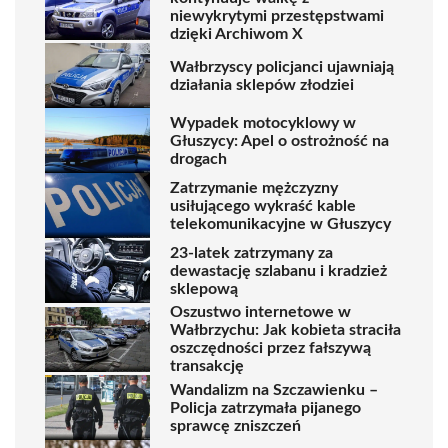
niewykrytymi przestępstwami
dzięki Archiwom X
Wałbrzyscy policjanci ujawniają
działania sklepów złodziei
Wypadek motocyklowy w
Głuszycy: Apel o ostrożność na
drogach
Zatrzymanie mężczyzny
usiłującego wykraść kable
telekomunikacyjne w Głuszycy
23-latek zatrzymany za
dewastację szlabanu i kradzież
sklepową
Oszustwo internetowe w
Wałbrzychu: Jak kobieta straciła
oszczędności przez fałszywą
transakcję
Wandalizm na Szczawienku –
Policja zatrzymała pijanego
sprawcę zniszczeń