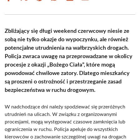
on
on
on
on
on
on
Facebook
X
Pinterest
WhatsApp
LinkedIn
Email
(Twitter)
Zbliżający się długi weekend czerwcowy niesie ze
sobą nie tylko okazje do wypoczynku, ale również
potencjalne utrudnienia na wałbrzyskich drogach.
Policja zwraca uwagę na przeprowadzane w okolicy
procesje z okazji „Bożego Ciała”, które mogą
powodować chwilowe zatory. Dlatego mieszkańcy
są proszeni o ostrożność i przestrzeganie zasad
bezpieczeństwa w ruchu drogowym.
W nadchodzące dni należy spodziewać się przeróżnych
utrudnień na ulicach. W związku z organizowanymi
procesjami, mogą występować czasowe zamknięcia lub
ograniczenia w ruchu. Policja apeluje do wszystkich
kierowców o zachowanie szczególnej uwagi na drogach