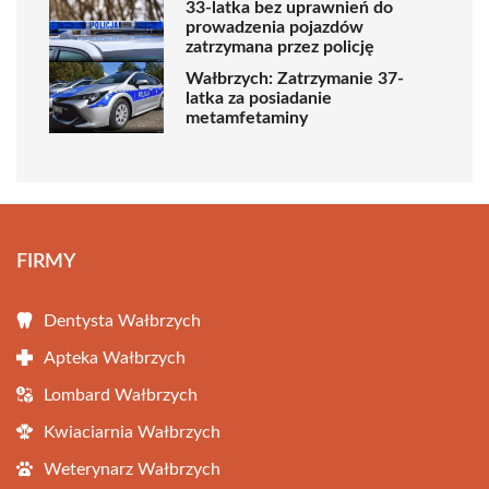
33-latka bez uprawnień do
prowadzenia pojazdów
zatrzymana przez policję
Wałbrzych: Zatrzymanie 37-
latka za posiadanie
metamfetaminy
FIRMY
Dentysta Wałbrzych
Apteka Wałbrzych
Lombard Wałbrzych
Kwiaciarnia Wałbrzych
Weterynarz Wałbrzych