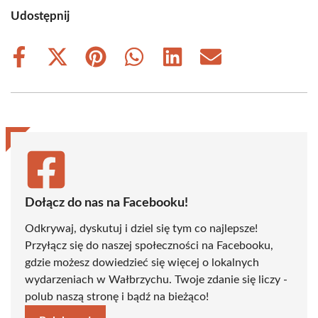
Udostępnij
Share
Share
Share
Share
Share
Share
on
on
on
on
on
on
Facebook
X
Pinterest
WhatsApp
LinkedIn
Email
(Twitter)
Dołącz do nas na Facebooku!
Odkrywaj, dyskutuj i dziel się tym co najlepsze!
Przyłącz się do naszej społeczności na Facebooku,
gdzie możesz dowiedzieć się więcej o lokalnych
wydarzeniach w Wałbrzychu. Twoje zdanie się liczy -
polub naszą stronę i bądź na bieżąco!