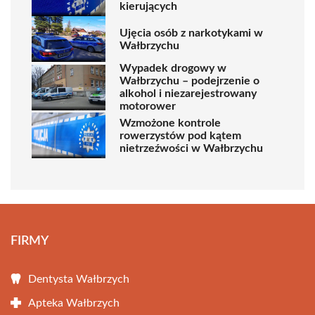
kierujących
Ujęcia osób z narkotykami w
Wałbrzychu
Wypadek drogowy w
Wałbrzychu – podejrzenie o
alkohol i niezarejestrowany
motorower
Wzmożone kontrole
rowerzystów pod kątem
nietrzeźwości w Wałbrzychu
FIRMY
Dentysta Wałbrzych
Apteka Wałbrzych