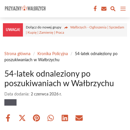
Przejdź
M
do
treści
Dołącz do nowej grupy
Wałbrzych - Ogłoszenia | Sprzedam
UWAGA!
| Kupię | Zamienię | Praca
Strona główna
/
Kronika Policyjna
/
54-latek odnaleziony po
poszukiwaniach w Wałbrzychu
54-latek odnaleziony po
poszukiwaniach w Wałbrzychu
Data dodania:
2 czerwca 2026 r.
Share
Share
Share
Share
Share
Share
on
on
on
on
on
on
Facebook
X
Pinterest
WhatsApp
LinkedIn
Email