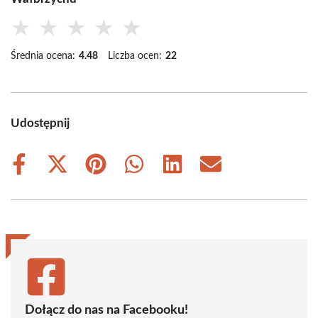
★
★
★
★
★
Średnia ocena:
4.48
Liczba ocen:
22
Udostępnij
Share
Share
Share
Share
Share
Share
on
on
on
on
on
on
Facebook
X
Pinterest
WhatsApp
LinkedIn
Email
(Twitter)
Dołącz do nas na Facebooku!