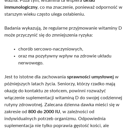
ważna. Poza tym, witamina ta wspiera
układ
immunologiczny
, co ma znaczenie, ponieważ odporność w
starszym wieku często ulega osłabieniu.
Badania wykazują, że regularne przyjmowanie witaminy D
może przyczynić się do zmniejszenia ryzyka:
chorób sercowo-naczyniowych,
oraz ma pozytywny wpływ na zdrowie układu
nerwowego.
Jest to istotne dla zachowania
sprawności umysłowej
w
późniejszych latach życia. Seniorzy, którzy rzadko mają
okazję do kontaktu ze słońcem, powinni rozważyć
włączenie suplementacji witaminą D do swojej codziennej
rutyny zdrowotnej. Zalecana dzienna dawka mieści się w
zakresie od
800 do 2000 IU
, w zależności od
indywidualnych potrzeb organizmu. Odpowiednia
suplementacja nie tylko poprawia gęstość kości, ale