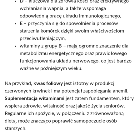
D
– kluczowa dla zdrowia kości oraz efektywnego
wchłaniania wapnia, a także wspomaga
odpowiednią pracę układu immunologicznego,
E
– przyczynia się do spowolnienia procesów
starzenia komórek dzięki swoim właściwościom
przeciwutleniającym,
witaminy z grupy
B
– mają ogromne znaczenie dla
metabolizmu energetycznego oraz prawidłowego
funkcjonowania układu nerwowego, co jest bardzo
ważne w późniejszym wieku.
Na przykład,
kwas foliowy
jest istotny w produkcji
czerwonych krwinek i ma potencjał zapobiegania anemii.
Suplementacja witaminami
jest zatem fundamentem, który
wspiera zdrowie, witalność oraz jakość życia seniorów.
Regularne ich spożycie, w połączeniu z zrównoważoną
dietą, może znacząco poprawić samopoczucie osób
starszych.