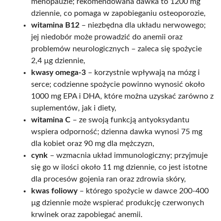
menopauzie; rekomendowana dawka to 1200 mg
dziennie, co pomaga w zapobieganiu osteoporozie,
witamina B12
– niezbędna dla układu nerwowego;
jej niedobór może prowadzić do anemii oraz
problemów neurologicznych – zaleca się spożycie
2,4 µg dziennie,
kwasy omega-3
– korzystnie wpływają na mózg i
serce; codzienne spożycie powinno wynosić około
1000 mg EPA i DHA, które można uzyskać zarówno z
suplementów, jak i diety,
witamina C
– ze swoją funkcją antyoksydantu
wspiera odporność; dzienna dawka wynosi 75 mg
dla kobiet oraz 90 mg dla mężczyzn,
cynk
– wzmacnia układ immunologiczny; przyjmuje
się go w ilości około 11 mg dziennie, co jest istotne
dla procesów gojenia ran oraz zdrowia skóry,
kwas foliowy
– którego spożycie w dawce 200-400
µg dziennie może wspierać produkcję czerwonych
krwinek oraz zapobiegać anemii.