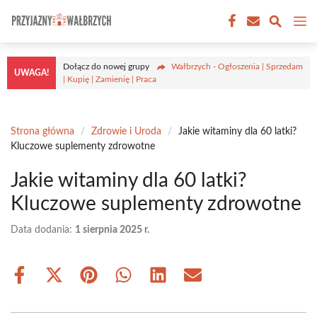
Przejdź
M
do
treści
Dołącz do nowej grupy
Wałbrzych - Ogłoszenia | Sprzedam
UWAGA!
| Kupię | Zamienię | Praca
Strona główna
/
Zdrowie i Uroda
/
Jakie witaminy dla 60 latki?
Kluczowe suplementy zdrowotne
Jakie witaminy dla 60 latki?
Kluczowe suplementy zdrowotne
Data dodania:
1 sierpnia 2025 r.
Share
Share
Share
Share
Share
Share
on
on
on
on
on
on
Facebook
X
Pinterest
WhatsApp
LinkedIn
Email
(Twitter)