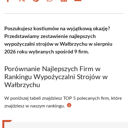
Share
Share
Share
Share
Share
Share
on
on
on
on
on
on
Facebook
X
Pinterest
WhatsApp
LinkedIn
Email
(Twitter)
Poszukujesz kostiumów na wyjątkową okazję?
Przedstawiamy zestawienie najlepszych
wypożyczalni strojów w Wałbrzychu w sierpniu
2026 roku wybranych spośród 9 firm.
Porównanie Najlepszych Firm w
Rankingu Wypożyczalni Strojów w
Wałbrzychu
W poniższej tabeli znajdziesz TOP 5 polecanych firm, które
znajdziesz w naszym rankingu.