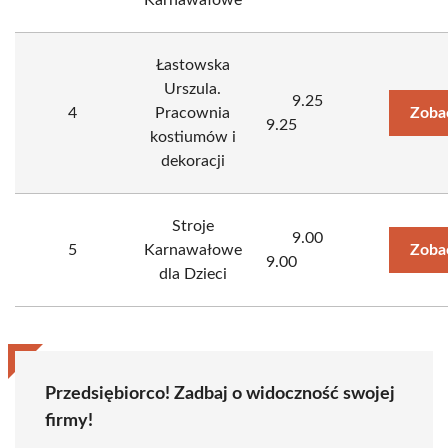
Karnawałowe
Łastowska
Urszula.
9.25
4
Pracownia
Zoba
9.25
kostiumów i
dekoracji
Stroje
9.00
5
Karnawałowe
Zoba
9.00
dla Dzieci
Przedsiębiorco! Zadbaj o widoczność swojej
firmy!