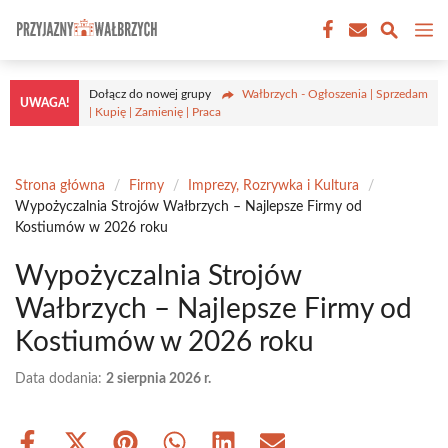
Przejdź
M
do
treści
Dołącz do nowej grupy
Wałbrzych - Ogłoszenia | Sprzedam
UWAGA!
| Kupię | Zamienię | Praca
Strona główna
/
Firmy
/
Imprezy, Rozrywka i Kultura
/
Wypożyczalnia Strojów Wałbrzych – Najlepsze Firmy od
Kostiumów w 2026 roku
Wypożyczalnia Strojów
Wałbrzych – Najlepsze Firmy od
Kostiumów w 2026 roku
Data dodania:
2 sierpnia 2026 r.