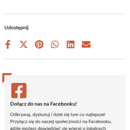
Udostępnij
Share
Share
Share
Share
Share
Share
on
on
on
on
on
on
Facebook
X
Pinterest
WhatsApp
LinkedIn
Email
(Twitter)
Dołącz do nas na Facebooku!
Odkrywaj, dyskutuj i dziel się tym co najlepsze!
Przyłącz się do naszej społeczności na Facebooku,
gdzie możesz dowiedzieć się więcej o lokalnych