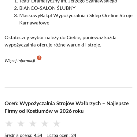
Teatr Dramatyczny im. Jerzego Szaniawskiego
BIANCO-SALON ŚLUBNY
MaskowyBal.pl Wypożyczalnia i Sklep On-line Stroje
Karnawałowe
Ostateczny wybór należy do Ciebie, ponieważ każda
wypożyczalnia oferuje różne warunki i stroje.
Więcej Informacji
Oceń: Wypożyczalnia Strojów Wałbrzych – Najlepsze
Firmy od Kostiumów w 2026 roku
★
★
★
★
★
Średnia ocena:
4.54
Liczba ocen:
24