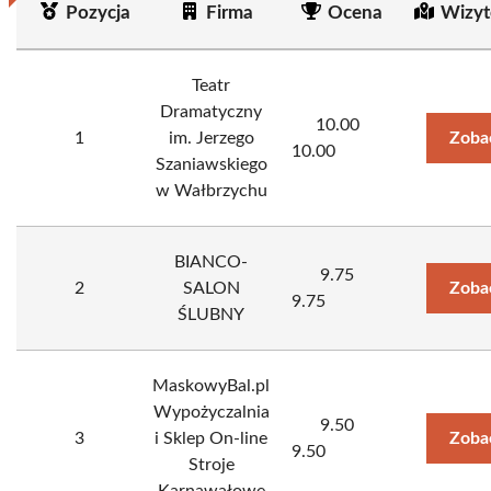
Pozycja
Firma
Ocena
Wizyt
Teatr
Dramatyczny
10.00
1
im. Jerzego
Zoba
10.00
Szaniawskiego
w Wałbrzychu
BIANCO-
9.75
2
SALON
Zoba
9.75
ŚLUBNY
MaskowyBal.pl
Wypożyczalnia
9.50
3
i Sklep On-line
Zoba
9.50
Stroje