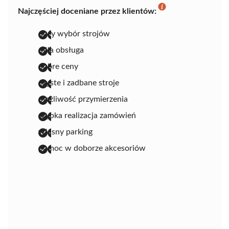
Najczęściej doceniane przez klientów:
duży wybór strojów
miła obsługa
dobre ceny
czyste i zadbane stroje
możliwość przymierzenia
szybka realizacja zamówień
własny parking
pomoc w doborze akcesoriów