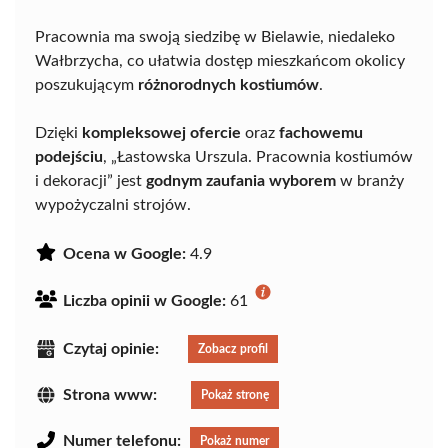
Pracownia ma swoją siedzibę w Bielawie, niedaleko
Wałbrzycha, co ułatwia dostęp mieszkańcom okolicy
poszukującym
różnorodnych kostiumów
.
Dzięki
kompleksowej ofercie
oraz
fachowemu
podejściu
, „Łastowska Urszula. Pracownia kostiumów
i dekoracji” jest
godnym zaufania wyborem
w branży
wypożyczalni strojów.
Ocena w Google:
4.9
Liczba opinii w Google:
61
Czytaj opinie:
Zobacz profil
Strona www:
Pokaż stronę
Numer telefonu:
Pokaż numer