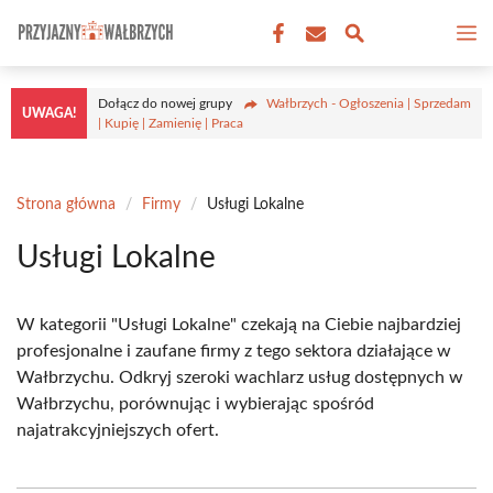
Przejdź
M
do
treści
Dołącz do nowej grupy
Wałbrzych - Ogłoszenia | Sprzedam
UWAGA!
| Kupię | Zamienię | Praca
Strona główna
/
Firmy
/
Usługi Lokalne
Usługi Lokalne
W kategorii "Usługi Lokalne" czekają na Ciebie najbardziej
profesjonalne i zaufane firmy z tego sektora działające w
Wałbrzychu. Odkryj szeroki wachlarz usług dostępnych w
Wałbrzychu, porównując i wybierając spośród
najatrakcyjniejszych ofert.