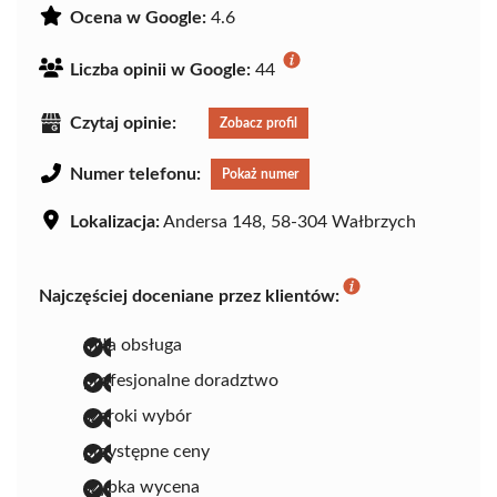
Ocena w Google:
4.6
Liczba opinii w Google:
44
Czytaj opinie:
Zobacz profil
Numer telefonu:
Pokaż numer
Lokalizacja:
Andersa 148, 58-304 Wałbrzych
Najczęściej doceniane przez klientów:
miła obsługa
profesjonalne doradztwo
szeroki wybór
przystępne ceny
szybka wycena