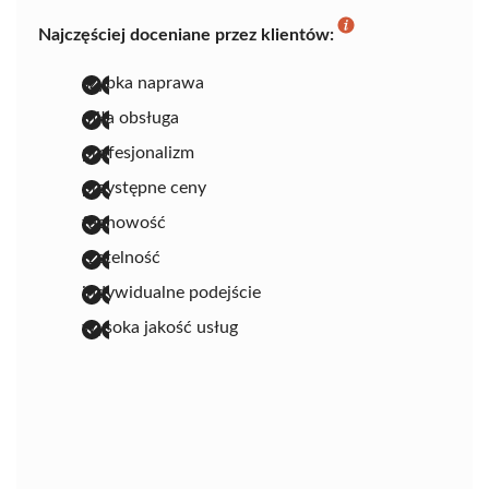
Najczęściej doceniane przez klientów:
szybka naprawa
miła obsługa
profesjonalizm
przystępne ceny
fachowość
rzetelność
indywidualne podejście
wysoka jakość usług