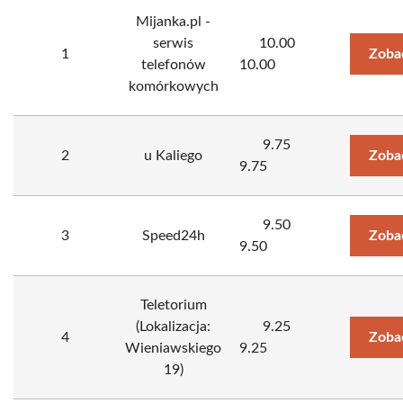
Mijanka.pl -
serwis
10.00
1
Zoba
telefonów
10.00
komórkowych
9.75
2
u Kaliego
Zoba
9.75
9.50
3
Speed24h
Zoba
9.50
Teletorium
(Lokalizacja:
9.25
4
Zoba
Wieniawskiego
9.25
19)