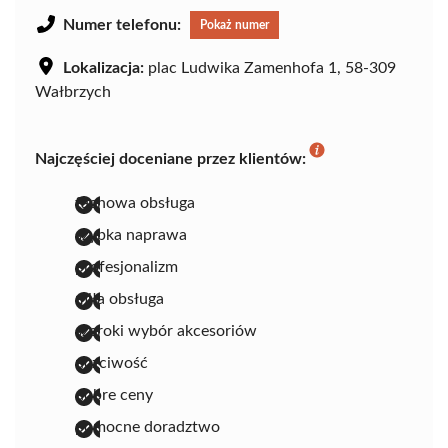
Numer telefonu:
Pokaż numer
Lokalizacja:
plac Ludwika Zamenhofa 1, 58-309
Wałbrzych
Najczęściej doceniane przez klientów:
fachowa obsługa
szybka naprawa
profesjonalizm
miła obsługa
szeroki wybór akcesoriów
uczciwość
dobre ceny
pomocne doradztwo